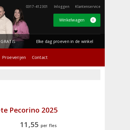
0317-412301
Inloggen
Klantenservice
Winkelwagen
0
1 GRATIS
Elke dag proeven in de winkel
Proeverijen
Contact
ete Pecorino 2025
11,55
per fles