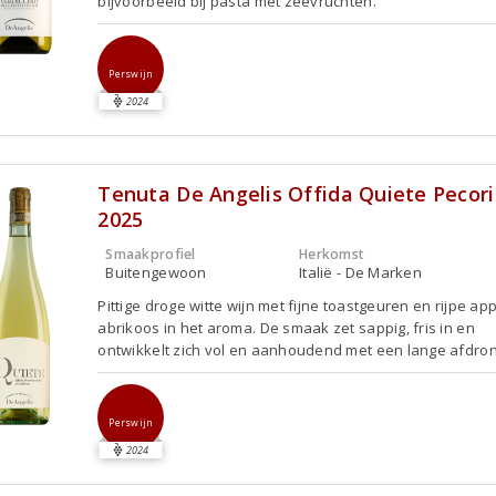
bijvoorbeeld bij pasta met zeevruchten.
Perswijn
2024
Tenuta De Angelis Offida Quiete Pecor
2025
Smaakprofiel
Herkomst
Buitengewoon
Italië - De Marken
Pittige droge witte wijn met fijne toastgeuren en rijpe ap
abrikoos in het aroma. De smaak zet sappig, fris in en
ontwikkelt zich vol en aanhoudend met een lange afdron
Perswijn
2024