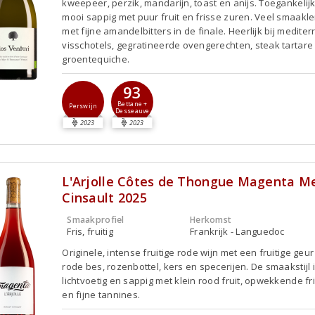
kweepeer, perzik, mandarijn, toast en anijs. Toegankelij
mooi sappig met puur fruit en frisse zuren. Veel smaakl
met fijne amandelbitters in de finale. Heerlijk bij medite
visschotels, gegratineerde ovengerechten, steak tartare
groentequiche.
93
Bettane +
Perswijn
Desseauve
2023
2023
L'Arjolle Côtes de Thongue Magenta Me
Cinsault 2025
Smaakprofiel
Herkomst
Fris, fruitig
Frankrijk - Languedoc
Originele, intense fruitige rode wijn met een fruitige geu
rode bes, rozenbottel, kers en specerijen. De smaakstijl 
lichtvoetig en sappig met klein rood fruit, opwekkende fr
en fijne tannines.