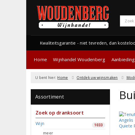
Kwaliteitsgarantie - niet tevreden, dan kostelo
Home
Wijnhandel Woudenberg
Aanbiedin
U bent hier:
Home
Ontdek uw wijnsmaken
Mode
Bu
Assortiment
Zoek op dranksoort
Wijn
1033
meer