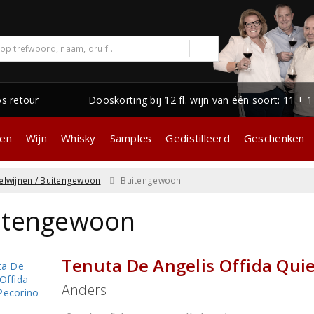
os retour
Dooskorting bij 12 fl. wijn van één soort: 11 + 
gen
Wijn
Whisky
Samples
Gedistilleerd
Geschenken
lwijnen / Buitengewoon
Buitengewoon
itengewoon
Tenuta De Angelis Offida Qui
Anders