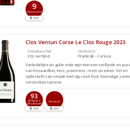
9
Hamersma
2025
Clos Venturi Corse Le Clos Rouge 2023
Smaakprofiel
Herkomst
Vol, verfijnd
Frankrijk - Corsica
Verleidelijke en gulle rode wijn met een verfijnde en pur
van bosaardbei, kers, pioenroos, room en eiken. Vol en
zijdezacht van smaak met rijp rood fruit, levendige zure
versmolten tannine.
93
Bettane +
Perswijn
Desseauve
2022
2021