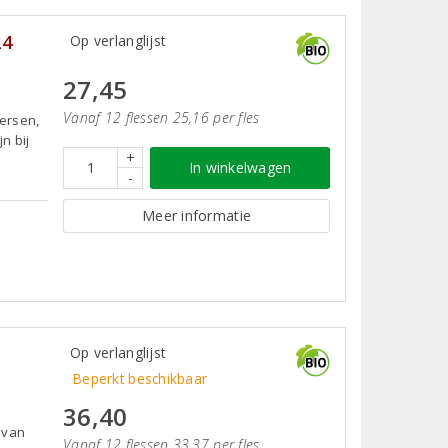
24
Op verlanglijst
27,45
Vanaf 12 flessen 25,16 per fles
kersen,
n bij
+
In winkelwagen
-
Meer informatie
Op verlanglijst
Beperkt beschikbaar
36,40
 van
Vanaf 12 flessen 33,37 per fles