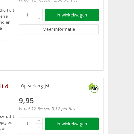
ruif uit
+
In winkelwagen
roene
-
ond en
ma
Meer informatie
i di
Op verlanglijst
9,95
Vanaf 12 flessen 9,12 per fles
usvrucht
+
ppig en
In winkelwagen
-
, of