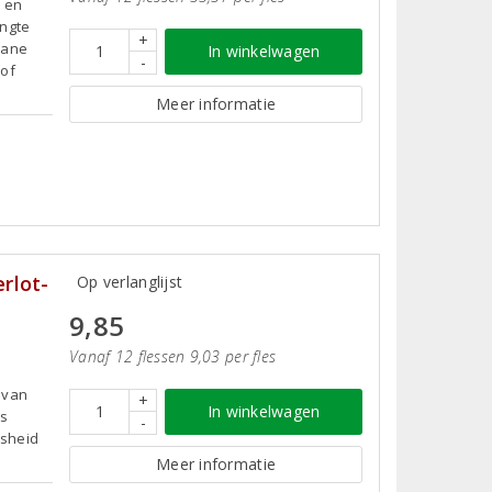
k en
engte
+
rrane
In winkelwagen
-
 of
Meer informatie
rlot-
Op verlanglijst
9,85
Vanaf 12 flessen 9,03 per fles
r van
+
In winkelwagen
is
-
isheid
Meer informatie