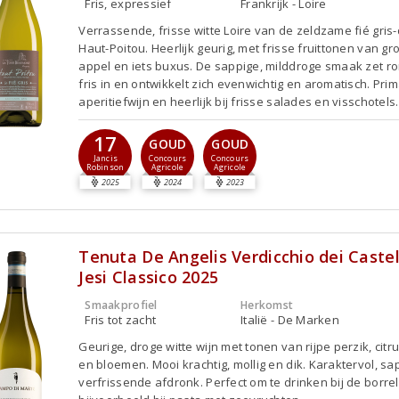
Fris, expressief
Frankrijk - Loire
Verrassende, frisse witte Loire van de zeldzame fié gris-d
Haut-Poitou. Heerlijk geurig, met frisse fruittonen van g
appel en iets buxus. De sappige, milddroge smaak zet r
fris in en ontwikkelt zich evenwichtig en aromatisch. Pri
aperitiefwijn en heerlijk bij frisse salades en visschotels.
17
GOUD
GOUD
Jancis
Concours
Concours
Robinson
Agricole
Agricole
2025
2024
2023
Tenuta De Angelis Verdicchio dei Castell
Jesi Classico 2025
Smaakprofiel
Herkomst
Fris tot zacht
Italië - De Marken
Geurige, droge witte wijn met tonen van rijpe perzik, citr
en bloemen. Mooi krachtig, mollig en dik. Karaktervol, sa
verfrissende afdronk. Perfect om te drinken bij de borrel