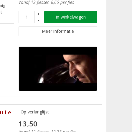
Vanaf 12 flessen 8,66 per fles
pig
ij
+
In winkelwagen
-
Meer informatie
u Le
Op verlanglijst
13,50
Vanaf 12 flessen 12,38 per fles