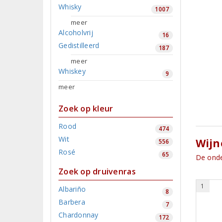
Whisky
1007
meer
Alcoholvrij
16
Gedistilleerd
187
meer
Whiskey
9
meer
Zoek op kleur
Rood
474
Wit
Wijn
556
Rosé
65
De onde
Zoek op druivenras
1
Albariño
8
Barbera
7
Chardonnay
172