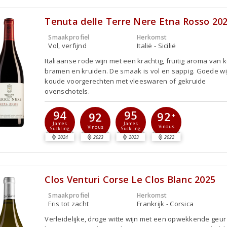
Tenuta delle Terre Nere Etna Rosso 20
Smaakprofiel
Herkomst
Vol, verfijnd
Italië - Sicilië
Italiaanse rode wijn met een krachtig, fruitig aroma van 
bramen en kruiden. De smaak is vol en sappig. Goede wij
koude voorgerechten met vleeswaren of gekruide
ovenschotels.
94
95
92
92
+
James
James
Vinous
Vinous
Suckling
Suckling
2024
2023
2023
2022
Clos Venturi Corse Le Clos Blanc 2025
Smaakprofiel
Herkomst
Fris tot zacht
Frankrijk - Corsica
Verleidelijke, droge witte wijn met een opwekkende geur