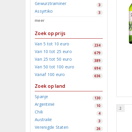
Gewurztraminer
3
Assyrtiko
3
meer
Zoek op prijs
Van 5 tot 10 euro
234
Van 10 tot 25 euro
679
Van 25 tot 50 euro
389
Van 50 tot 100 euro
694
Vanaf 100 euro
636
Zoek op land
Spanje
130
Argentinië
10
2
Chili
4
Australië
3
Verenigde Staten
26