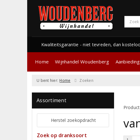
Kwaliteitsgarantie - niet tevreden, dan kostelo
Home
Wijnhandel Woudenberg
Aanbiedin
U bent hier:
Home
Zoeken
Assortiment
Product
va
Herstel zoekopdracht
Zoek op dranksoort
1