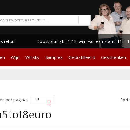
os retour
Dooskorting bij 12 fl. wijn van één soort: 11 + 
gen
Wijn
Whisky
Samples
Gedistilleerd
Geschenken
en per pagina:
Sort
n5tot8euro