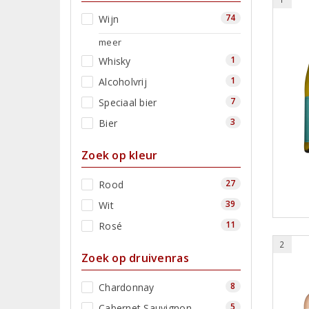
74
Wijn
meer
1
Whisky
1
Alcoholvrij
7
Speciaal bier
3
Bier
Zoek op kleur
27
Rood
39
Wit
11
Rosé
2
Zoek op druivenras
8
Chardonnay
5
Cabernet Sauvignon