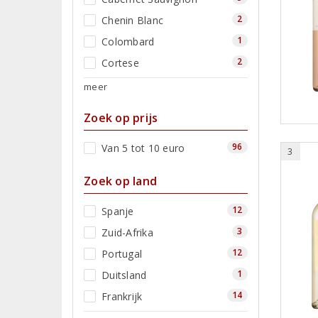
2
Chenin Blanc
1
Colombard
2
Cortese
meer
Zoek op prijs
96
Van 5 tot 10 euro
3
Zoek op land
12
Spanje
3
Zuid-Afrika
12
Portugal
1
Duitsland
14
Frankrijk