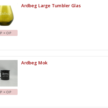
Ardbeg Large Tumbler Glas
P = OP
Ardbeg Mok
P = OP