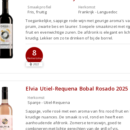
Smaakprofiel
Herkomst
Fris, fruitig
Frankrijk - Languedoc
Toegankelijke, sappige rode wijn met geurige aroma’s v
pruim, zwarte bes en laurier. Soepele smaakinzet met rij
fruit en evenwichtige zuren. De afdronk is elegant en lich
kruidig. Lekker om zo te drinken of bij de borrel.
8
Hamersma
2022
Elvia Utiel-Requena Bobal Rosado 2025
Herkomst
Spanje - Utiel-Requena
Sappige, volle rosé met een aroma van fris rood fruit en l
kruidige nuances. De smaak is vol, rond en heeft een
aanhoudende afdronk. Zomerse terraswijn, goed te
combineren met lichte gerechten van de grill of vis.