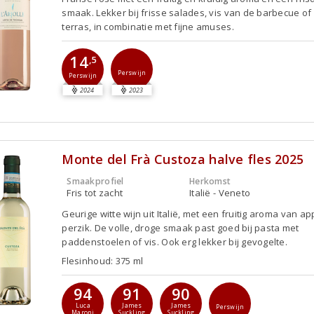
smaak. Lekker bij frisse salades, vis van de barbecue of
terras, in combinatie met fijne amuses.
14
,5
Perswijn
Perswijn
2024
2023
Monte del Frà Custoza halve fles 2025
Smaakprofiel
Herkomst
Fris tot zacht
Italië - Veneto
Geurige witte wijn uit Italië, met een fruitig aroma van ap
perzik. De volle, droge smaak past goed bij pasta met
paddenstoelen of vis. Ook erg lekker bij gevogelte.
Flesinhoud: 375 ml
94
91
90
Luca
James
James
Perswijn
Maroni
Suckling
Suckling