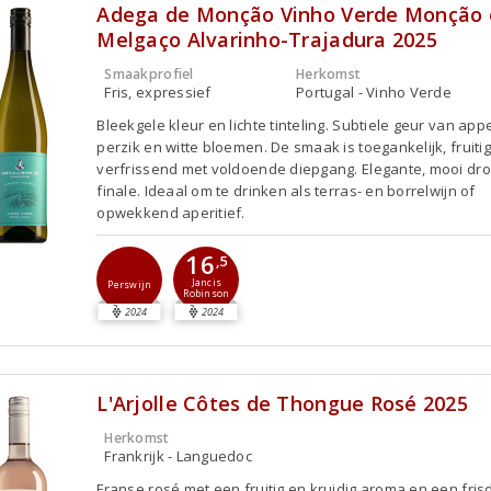
Adega de Monção Vinho Verde Monção 
Melgaço Alvarinho-Trajadura 2025
Smaakprofiel
Herkomst
Fris, expressief
Portugal - Vinho Verde
Bleekgele kleur en lichte tinteling. Subtiele geur van appe
perzik en witte bloemen. De smaak is toegankelijk, fruiti
verfrissend met voldoende diepgang. Elegante, mooi dr
finale. Ideaal om te drinken als terras- en borrelwijn of
opwekkend aperitief.
16
,5
Jancis
Perswijn
Robinson
2024
2024
L'Arjolle Côtes de Thongue Rosé 2025
Herkomst
Frankrijk - Languedoc
Franse rosé met een fruitig en kruidig aroma en een fris