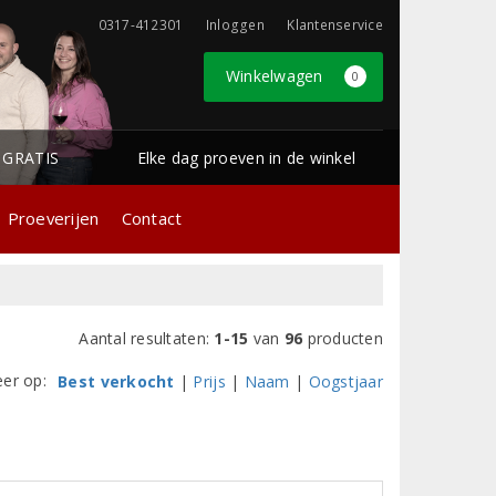
0317-412301
Inloggen
Klantenservice
Winkelwagen
0
1 GRATIS
Elke dag proeven in de winkel
Proeverijen
Contact
Aantal resultaten:
1-15
van
96
producten
eer op:
Best verkocht
|
Prijs
|
Naam
|
Oogstjaar