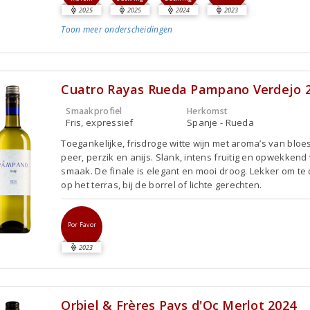
2025
2025
2024
2023
Toon meer
onderscheidingen
Cuatro Rayas Rueda Pampano Verdejo 
Smaakprofiel
Herkomst
Fris, expressief
Spanje - Rueda
Toegankelijke, frisdroge witte wijn met aroma’s van bloe
peer, perzik en anijs. Slank, intens fruitig en opwekkend
smaak. De finale is elegant en mooi droog. Lekker om te
op het terras, bij de borrel of lichte gerechten.
Por Favor
2023
Orbiel & Frères Pays d'Oc Merlot 2024