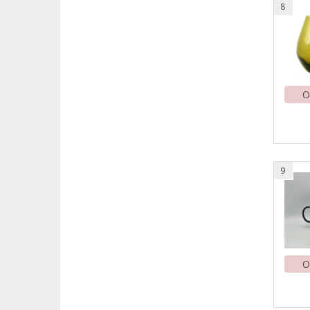
8
O
9
O