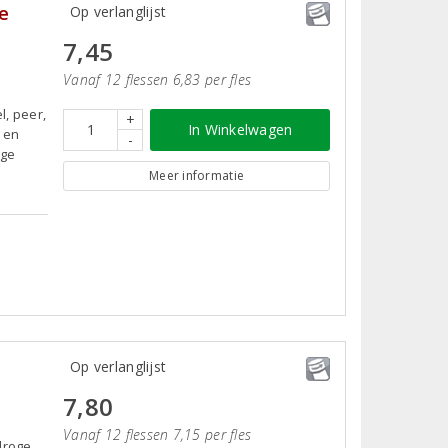
e
Op verlanglijst
7,45
Vanaf 12 flessen 6,83 per fles
l, peer,
+
In Winkelwagen
g en
-
oge
Meer informatie
Op verlanglijst
7,80
Vanaf 12 flessen 7,15 per fles
droge