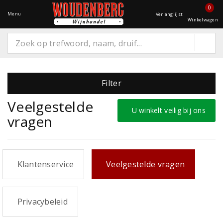
0
Menu
Verlanglijst
Winkelwagen
Filter
Veelgestelde
U winkelt veilig bij ons
vragen
Klantenservice
Veelgestelde vragen
Privacybeleid