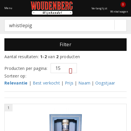
0
Menu
Verlanglijst
Winkelwagen
Filter
Aantal resultaten:
1-2
van
2
producten
Producten per pagina:
Sorteer op:
Relevantie
|
Best verkocht
|
Prijs
|
Naam
|
Oogstjaar
1