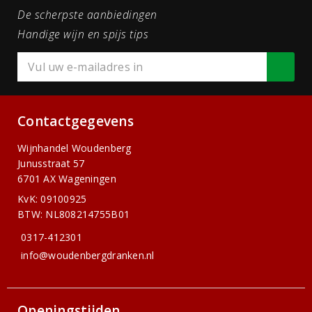
De scherpste aanbiedingen
Handige wijn en spijs tips
Contactgegevens
Wijnhandel Woudenberg
Junusstraat 57
6701 AX Wageningen
KvK: 09100925
BTW: NL808214755B01
0317-412301
info@woudenbergdranken.nl
Openingstijden