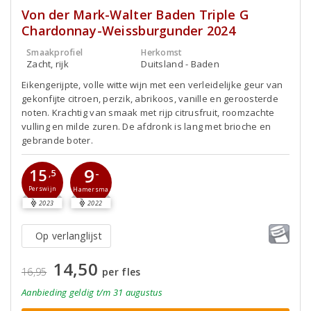
Von der Mark-Walter Baden Triple G
Chardonnay-Weissburgunder 2024
Smaakprofiel
Herkomst
Zacht, rijk
Duitsland - Baden
Eikengerijpte, volle witte wijn met een verleidelijke geur van
gekonfijte citroen, perzik, abrikoos, vanille en geroosterde
noten. Krachtig van smaak met rijp citrusfruit, roomzachte
vulling en milde zuren. De afdronk is lang met brioche en
gebrande boter.
9
15
-
,5
Perswijn
Hamersma
2023
2022
Op verlanglijst
14,50
16,95
per fles
Aanbieding
geldig
t/m 31 augustus