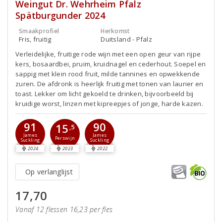
Weingut Dr. Wehrheim Pfalz
Spätburgunder 2024
Smaakprofiel
Herkomst
Fris, fruitig
Duitsland - Pfalz
Verleidelijke, fruitige rode wijn met een open geur van rijpe
kers, bosaardbei, pruim, kruidnagel en cederhout. Soepel en
sappig met klein rood fruit, milde tannines en opwekkende
zuren. De afdronk is heerlijk fruitig met tonen van laurier en
toast. Lekker om licht gekoeld te drinken, bijvoorbeeld bij
kruidige worst, linzen met kipreepjes of jonge, harde kazen.
91
90
15
,5
James
James
Perswijn
Suckling
Suckling
2024
2023
2022
Op verlanglijst
17,70
Vanaf 12 flessen 16,23 per fles