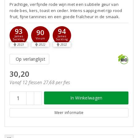
Prachtige, verfijnde rode wijn met een subtiele geur van
rode bes, kers, toast en ceder. Intens sappig met rijp rood
fruit, fijne tannines en een goede fraîcheur in de smaak.
93
94
90
James
James
Vinum
Suckling
Suckling
2023
2022
2022
Op verlanglijst
30,20
Vanaf 12 flessen 27,68 per fles
In Winkelwagen
Meer informatie