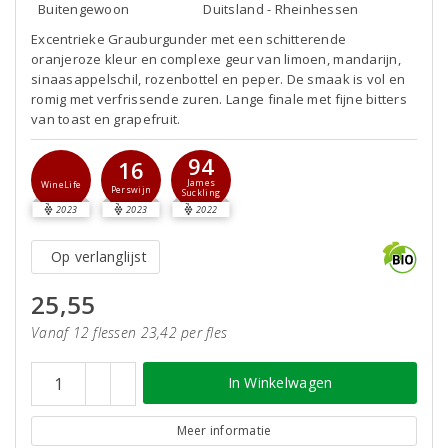
Buitengewoon
Duitsland - Rheinhessen
Excentrieke Grauburgunder met een schitterende
oranjeroze kleur en complexe geur van limoen, mandarijn,
sinaasappelschil, rozenbottel en peper. De smaak is vol en
romig met verfrissende zuren. Lange finale met fijne bitters
van toast en grapefruit.
94
16
James
WineLife
Perswijn
Suckling
2023
2023
2022
Op verlanglijst
25,55
Vanaf 12 flessen 23,42 per fles
In Winkelwagen
Meer informatie