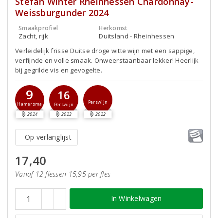
Stefan Winter Rheinhessen Chardonnay-
Weissburgunder 2024
Smaakprofiel
Herkomst
Zacht, rijk
Duitsland - Rheinhessen
Verleidelijk frisse Duitse droge witte wijn met een sappige,
verfijnde en volle smaak. Onweerstaanbaar lekker! Heerlijk
bij gegrilde vis en gevogelte.
9
16
Perswijn
Hamersma
Perswijn
2024
2023
2022
Op verlanglijst
17,40
Vanaf 12 flessen 15,95 per fles
In Winkelwagen