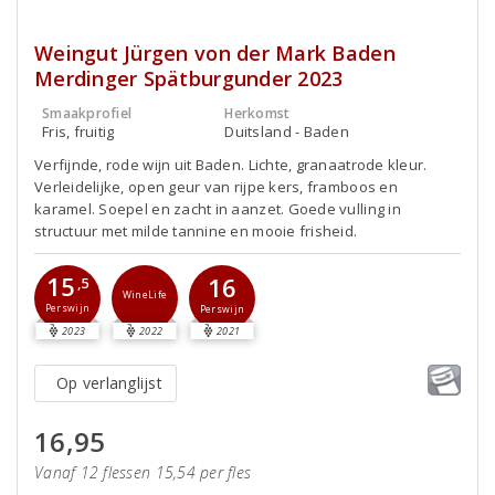
Weingut Jürgen von der Mark Baden
Merdinger Spätburgunder 2023
Smaakprofiel
Herkomst
Fris, fruitig
Duitsland - Baden
Verfijnde, rode wijn uit Baden. Lichte, granaatrode kleur.
Verleidelijke, open geur van rijpe kers, framboos en
karamel. Soepel en zacht in aanzet. Goede vulling in
structuur met milde tannine en mooie frisheid.
15
16
,5
WineLife
Perswijn
Perswijn
2023
2022
2021
Op verlanglijst
16,95
Vanaf 12 flessen 15,54 per fles