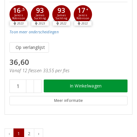
16
17
93
93
,5
+
Jancis
Jancis
James
James
Robinson
Robinson
Suckling
Suckling
2023
2023
2022
2022
Toon meer
onderscheidingen
Op verlanglijst
36,60
Vanaf 12 flessen 33,55 per fles
In Winkelwagen
Meer informatie
‹
1
2
›