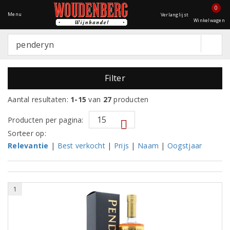
0
Menu
Verlanglijst
Winkelwagen
Filter
Aantal resultaten:
1-15
van
27
producten
Producten per pagina:
Sorteer op:
Relevantie
|
Best verkocht
|
Prijs
|
Naam
|
Oogstjaar
1