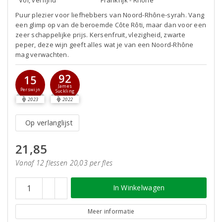
Vol, verfijnd
Frankrijk - Rhône
Puur plezier voor liefhebbers van Noord-Rhône-syrah. Vang
een glimp op van de beroemde Côte Rôti, maar dan voor een
zeer schappelijke prijs. Kersenfruit, vlezigheid, zwarte
peper, deze wijn geeft alles wat je van een Noord-Rhône
mag verwachten.
92
15
James
Perswijn
Suckling
2023
2022
Op verlanglijst
21,85
Vanaf 12 flessen 20,03 per fles
In Winkelwagen
Meer informatie