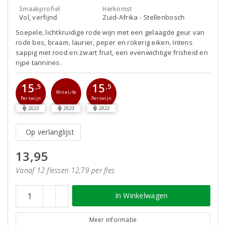
Smaakprofiel
Herkomst
Vol, verfijnd
Zuid-Afrika - Stellenbosch
Soepele, lichtkruidige rode wijn met een gelaagde geur van
rode bes, braam, laurier, peper en rokerig eiken. Intens
sappig met rood en zwart fruit, een evenwichtige frisheid en
rijpe tannines.
15
15
,5
,5
WineLife
Perswijn
Perswijn
2023
2023
2022
Op verlanglijst
13,95
Vanaf 12 flessen 12,79 per fles
In Winkelwagen
Meer informatie