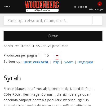
0
Menu
Verlanglijst
Winkelwagen
Filter
Aantal resultaten:
1-15
van
28
producten
Producten per pagina:
Sorteer op:
Best verkocht
|
Prijs
|
Naam
|
Oogstjaar
Syrah
Franse blauwe druif met als bakermat de Noord-Rhône –
Côte-Rôtie, Hermitage, Cornas – die zich de afgelopen
decennia ontpopt heeft als populaire wereldburger. In
Australië is hij onder de naam shiraz zelfs de officieuze