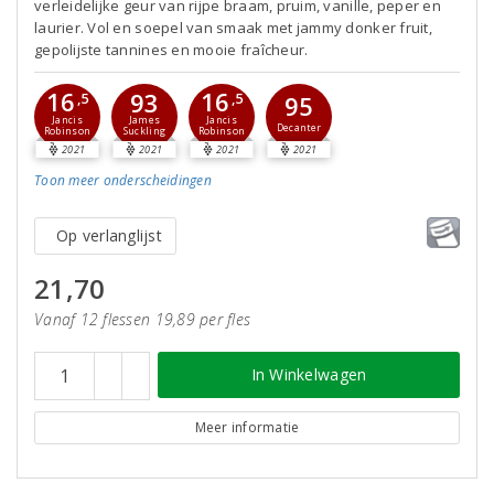
verleidelijke geur van rijpe braam, pruim, vanille, peper en
laurier. Vol en soepel van smaak met jammy donker fruit,
gepolijste tannines en mooie fraîcheur.
16
16
93
,5
,5
95
Jancis
Jancis
James
Decanter
Robinson
Robinson
Suckling
2021
2021
2021
2021
Toon meer
onderscheidingen
Op verlanglijst
21,70
Vanaf 12 flessen 19,89 per fles
In Winkelwagen
Meer informatie