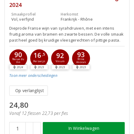
2024
Smaakprofiel
Herkomst
Vol, verfijnd
Frankrijk - Rhône
Dieprode Franse wijn van syrahdruiven, met een intens
fruitig aroma van bramen en zwarte bessen. De volle smaak
past heel goed bij kruidige vleesgerechten of pittige pasta.
90
93
16
92
,5
Revue du
Wine
Perswijn
Vinum
Vin
Anorak
2024
2023
2023
2023
Toon meer
onderscheidingen
Op verlanglijst
24,80
Vanaf 12 flessen 22,73 per fles
In Winkelwagen