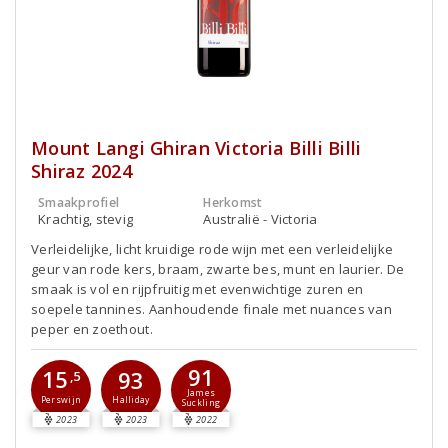
Mount Langi Ghiran Victoria Billi Billi
Shiraz 2024
Smaakprofiel
Herkomst
Krachtig, stevig
Australië - Victoria
Verleidelijke, licht kruidige rode wijn met een verleidelijke
geur van rode kers, braam, zwarte bes, munt en laurier. De
smaak is vol en rijpfruitig met evenwichtige zuren en
soepele tannines. Aanhoudende finale met nuances van
peper en zoethout.
91
15
93
,5
James
Perswijn
Halliday
Suckling
2023
2023
2022