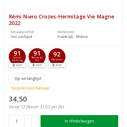
Rémi Niero Crozes-Hermitage Vie Magne
2022
Smaakprofiel
Herkomst
Vol, verfijnd
Frankrijk - Rhône
91
91
92
James
Revue du
Decanter
Suckling
Vin
2023
2023
2022
Op verlanglijst
Beperkt beschikbaar
34,50
Vanaf 12 flessen 31,63 per fles
In Winkelwagen