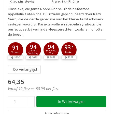
Krachtig, stevig
Frankrijk - Rhône
Klassieke, elegante Noord-Rhône uit de befaamde
appellatie Côte-Rôtie. Duurzaam geproduceerd door Rémi
Niéro, die de derde generatie van het kleine familiedomein
vertegenwoordigt. Karaktervolle en soepele syrah-stijl die
perfect past bij verfijnde vleesgerechten, zoals lam of côte
de boeuf.
94
94
93
91
+
James
Revue du
Parker
Vinous
Suckling
Vin
2024
2023
2023
2022
Op verlanglijst
64,35
Vanaf 12 flessen 58,99 per fles
In Winkelwagen
Meer informatie