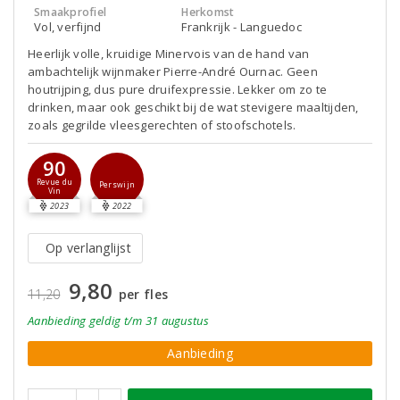
Smaakprofiel
Herkomst
Vol, verfijnd
Frankrijk - Languedoc
Heerlijk volle, kruidige Minervois van de hand van
ambachtelijk wijnmaker Pierre-André Ournac. Geen
houtrijping, dus pure druifexpressie. Lekker om zo te
drinken, maar ook geschikt bij de wat stevigere maaltijden,
zoals gegrilde vleesgerechten of stoofschotels.
90
Revue du
Perswijn
Vin
2023
2022
Op verlanglijst
9,80
11,20
per fles
Aanbieding
geldig
t/m 31 augustus
Aanbieding