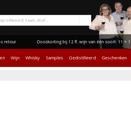
os retour
Dooskorting bij 12 fl. wijn van één soort: 11 + 
gen
Wijn
Whisky
Samples
Gedistilleerd
Geschenken