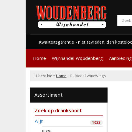
Kwaliteitsgarantie - niet tevreden, dan kostelo
Home
Wijnhandel Woudenberg
Aanbiedin
U bent hier:
Home
Riedel WineWings
Assortiment
Zoek op dranksoort
Wijn
1033
meer