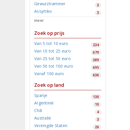
Gewurztraminer
3
Assyrtiko
3
meer
Zoek op prijs
Van 5 tot 10 euro
234
Van 10 tot 25 euro
679
Van 25 tot 50 euro
389
Van 50 tot 100 euro
695
Vanaf 100 euro
636
Zoek op land
Spanje
130
Argentinië
10
Chili
4
Australië
3
Verenigde Staten
26