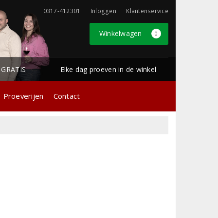
0317-412301
Inloggen
Klantenservice
Winkelwagen
0
1 GRATIS
Elke dag proeven in de winkel
Proeverijen
Contact