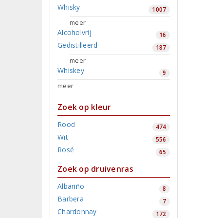
Whisky
1007
meer
Alcoholvrij
16
Gedistilleerd
187
meer
Whiskey
9
meer
Zoek op kleur
Rood
474
Wit
556
Rosé
65
Zoek op druivenras
Albariño
8
Barbera
7
Chardonnay
172