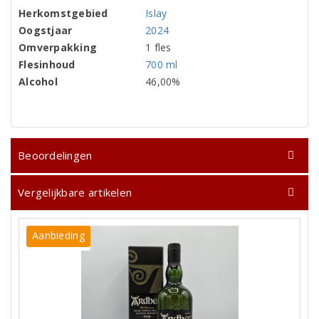
Herkomstgebied
Islay
Oogstjaar
2024
Omverpakking
1 fles
Flesinhoud
700 ml
Alcohol
46,00%
Beoordelingen
Vergelijkbare artikelen
Aanbieding