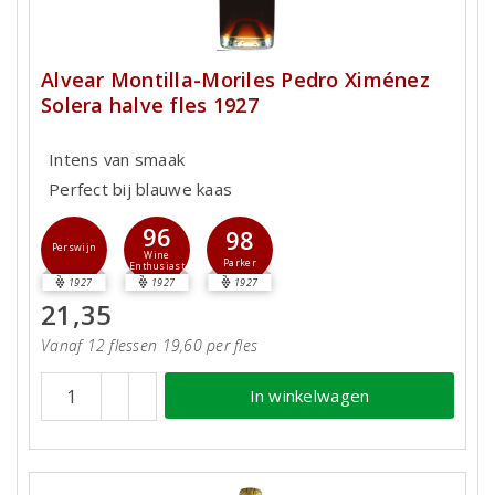
Alvear Montilla-Moriles Pedro Ximénez
Solera halve fles 1927
Intens van smaak
Perfect bij blauwe kaas
96
98
Perswijn
Wine
Parker
Enthusiast
1927
1927
1927
21,35
Vanaf 12 flessen 19,60 per fles
In winkelwagen