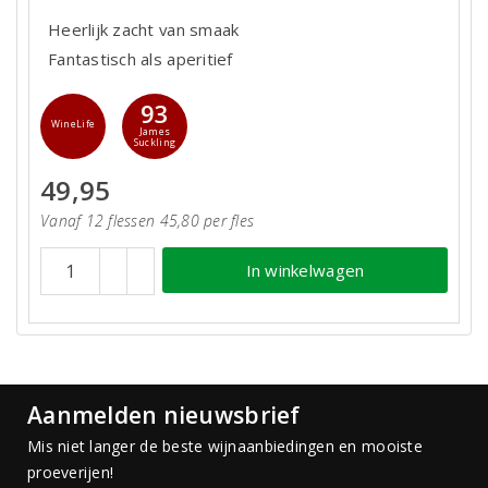
Heerlijk zacht van smaak
Fantastisch als aperitief
93
WineLife
James
Suckling
49,95
Vanaf 12 flessen 45,80 per fles
In winkelwagen
Aanmelden nieuwsbrief
Mis niet langer de beste wijnaanbiedingen en mooiste
proeverijen!