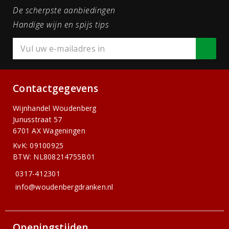
De scherpste aanbiedingen
Handige wijn en spijs tips
Contactgegevens
Wijnhandel Woudenberg
Junusstraat 57
6701 AX Wageningen
KvK: 09100925
BTW: NL808214755B01
0317-412301
info@woudenbergdranken.nl
Openingstijden