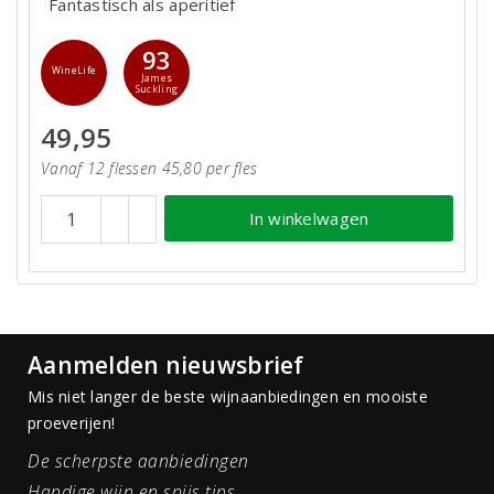
Fantastisch als aperitief
93
WineLife
James
Suckling
49,95
Vanaf 12 flessen 45,80 per fles
In winkelwagen
Aanmelden nieuwsbrief
Mis niet langer de beste wijnaanbiedingen en mooiste
proeverijen!
De scherpste aanbiedingen
Handige wijn en spijs tips