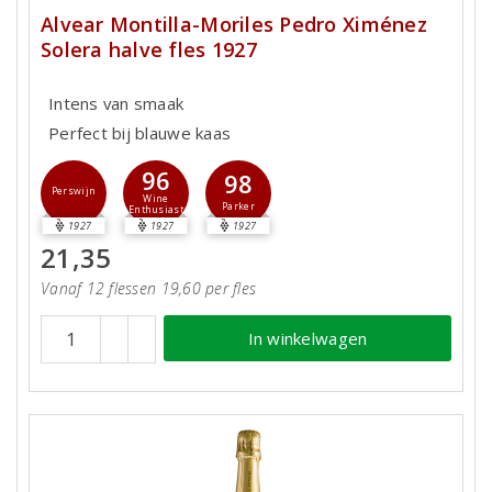
Alvear Montilla-Moriles Pedro Ximénez
Solera halve fles 1927
Intens van smaak
Perfect bij blauwe kaas
96
98
Perswijn
Wine
Parker
Enthusiast
1927
1927
1927
21,35
Vanaf 12 flessen 19,60 per fles
In winkelwagen