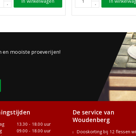
In winkelwagen
In winkelwa
-
-
n en mooiste proeverijen!
ingstijden
De service van
Woudenberg
ag
13.30 - 18.00 uur
g
09.00 - 18.00 uur
Dooskorting bij 12 flessen w