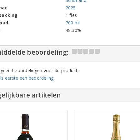
Schotland
aar
2025
pakking
1 fles
houd
700 ml
l
48,30%
iddelde beoordeling:
n geen beoordelingen voor dit product,
ls eerste een beoordeling
elijkbare artikelen