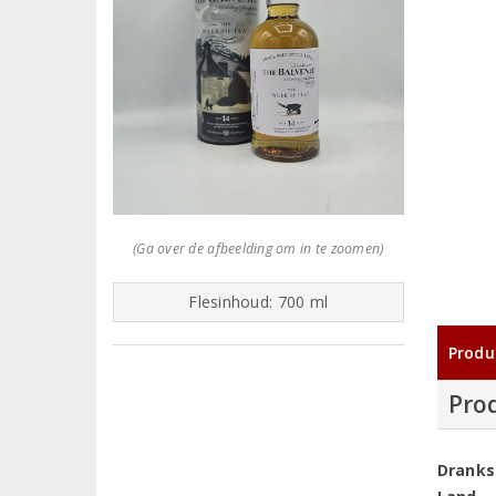
(Ga over de afbeelding om in te zoomen)
Flesinhoud: 700 ml
Produ
Pro
Dranks