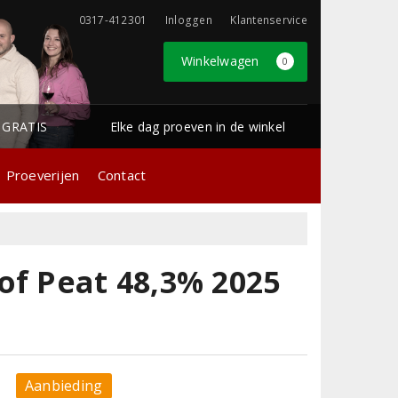
0317-412301
Inloggen
Klantenservice
Winkelwagen
0
1 GRATIS
Elke dag proeven in de winkel
Proeverijen
Contact
of Peat 48,3% 2025
Aanbieding