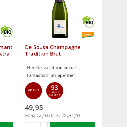
émant
De Sousa Champagne
xtra
Tradition Brut
Heerlijk zacht van smaak
Fantastisch als aperitief
93
WineLife
James
Suckling
49,95
Vanaf 12 flessen 45,80 per fles
+