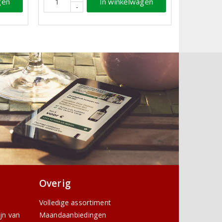
gen
In winkelwagen
-
Overig
Volledige assortiment
ijn van
Maandaanbiedingen