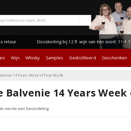
os retour
Dooskorting bij 12 fl. wijn van één soort: 11 + 
gen
Wijn
Whisky
Samples
Gedistilleerd
Geschenken
alvenie 14 Years Week of Peat 48,3%
e Balvenie 14 Years Week 
 als eerste een beoordeling