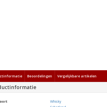
ctinformatie
Beoordelingen
Vergelijkbare artikelen
ductinformatie
oort
Whisky