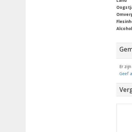
Land
Oogstj
Omver
Flesin
Alcoho
Gem
Er zij
Geef a
Verg