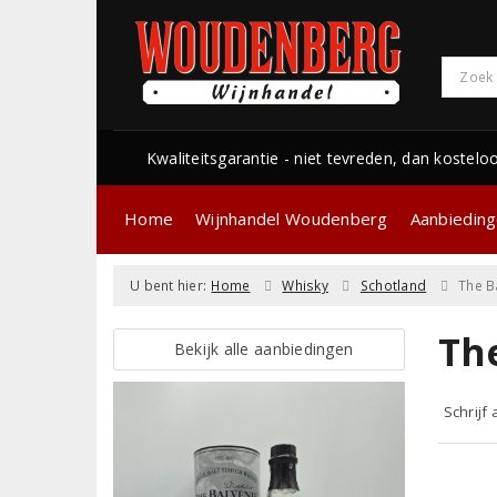
Kwaliteitsgarantie - niet tevreden, dan kostelo
Home
Wijnhandel Woudenberg
Aanbiedin
U bent hier:
Home
Whisky
Schotland
The B
Th
Bekijk alle aanbiedingen
Schrijf