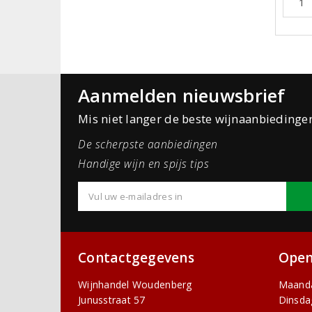
Aanmelden nieuwsbrief
Mis niet langer de beste wijnaanbiedinge
De scherpste aanbiedingen
Handige wijn en spijs tips
Contactgegevens
Open
Wijnhandel Woudenberg
Maand
Junusstraat 57
Dinsda