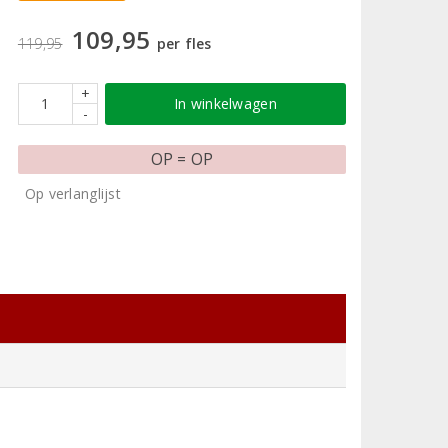
109,95
119,95
per fles
+
In winkelwagen
-
OP = OP
Op verlanglijst