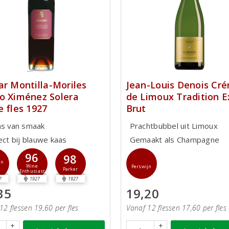
ar Montilla-Moriles
Jean-Louis Denois Cr
o Ximénez Solera
de Limoux Tradition E
e fles 1927
Brut
ns van smaak
Prachtbubbel uit Limoux
ect bij blauwe kaas
Gemaakt als Champagne
96
98
jn
Wine
Perswijn
Parker
Enthusiast
7
1927
1927
35
19,20
12 flessen 19,60 per fles
Vanaf 12 flessen 17,60 per fles
+
+