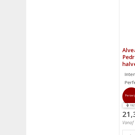
Alve
Pedr
halv
Inte
Perf
Perswi
192
21,
Vanaf 