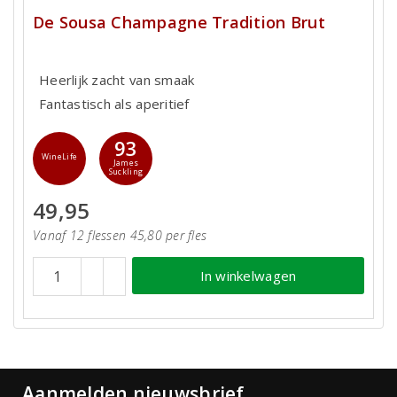
De Sousa Champagne Tradition Brut
Heerlijk zacht van smaak
Fantastisch als aperitief
93
WineLife
James
Suckling
49,95
Vanaf 12 flessen 45,80 per fles
In winkelwagen
Aanmelden nieuwsbrief