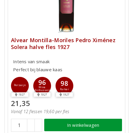
Alvear Montilla-Moriles Pedro Ximénez
Solera halve fles 1927
Intens van smaak
Perfect bij blauwe kaas
96
98
Perswijn
Wine
Parker
Enthusiast
1927
1927
1927
21,35
Vanaf 12 flessen 19,60 per fles
In winkelwagen