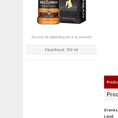
(Ga over de afbeelding om in te zoomen)
Flesinhoud: 700 ml
Produ
Pro
Dranks
Land