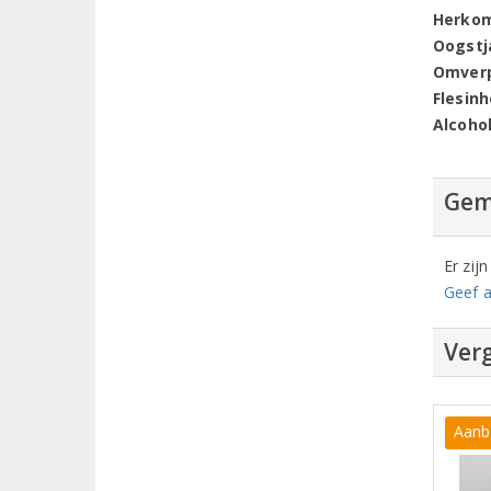
Herko
Oogstj
Omver
Flesin
Alcoho
Gem
Er zij
Geef a
Verg
Aanb