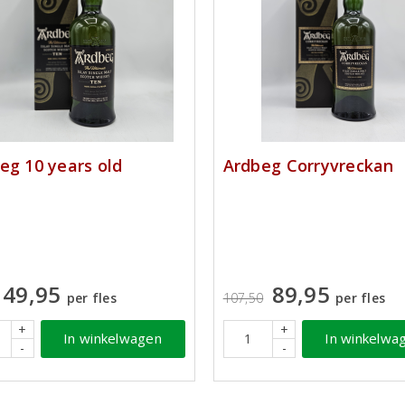
eg 10 years old
Ardbeg Corryvreckan
49,95
89,95
per fles
107,50
per fles
+
+
In winkelwagen
In winkelwa
-
-