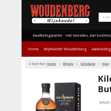
Kwaliteitsgarantie - niet tevreden, dan kostelo
Home
Wijnhandel Woudenberg
Aanbiedin
U bent hier:
Home
Whisky
Schotland
Islay
Ki
Bu
Schrijf