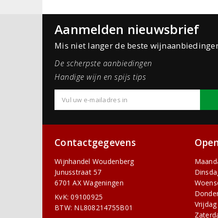
Aanmelden nieuwsbrief
Mis niet langer de beste wijnaanbiedinge
De scherpste aanbiedingen
Handige wijn en spijs tips
Contactgegevens
Open
Wijnhandel Woudenberg
Maand
Junusstraat 57
Dinsda
6701 AX Wageningen
Woens
Donde
KvK: 09100925
Vrijdag
BTW: NL808214755B01
Zaterd