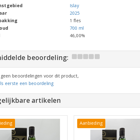
mstgebied
Islay
aar
2025
pakking
1 fles
houd
700 ml
l
46,00%
iddelde beoordeling:
n geen beoordelingen voor dit product,
ls eerste een beoordeling
elijkbare artikelen
ieding
Aanbieding