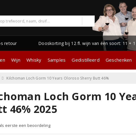
os retour
Dooskorting bij 12 fl. wijn van één soort: 11 + 
gen
Wijn
Whisky
Samples
Gedistilleerd
Geschenken
Kilchoman Loch Gorm 10 Years Oloroso Sherry Butt 46%
lchoman Loch Gorm 10 Yea
tt 46% 2025
 als eerste een beoordeling