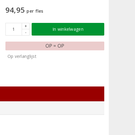
94,95
per fles
+
In winkelwagen
-
OP = OP
Op verlanglijst