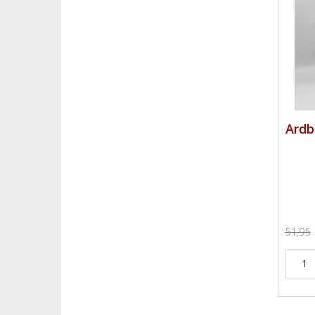
Ardb
51,95