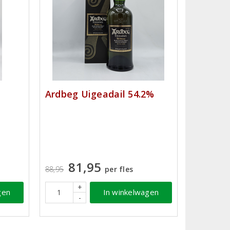
Ardbeg Uigeadail 54.2%
81,95
88,95
per fles
+
gen
In winkelwagen
-