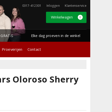
0317-412301
Inloggen
Klantenservice
Winkelwagen
0
1 GRATIS
Elke dag proeven in de winkel
Proeverijen
Contact
rs Oloroso Sherry