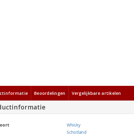
ctinformatie
Beoordelingen
Vergelijkbare artikelen
ductinformatie
oort
Whisky
Schotland