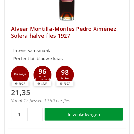
Alvear Montilla-Moriles Pedro Ximénez
Solera halve fles 1927
Intens van smaak
Perfect bij blauwe kaas
96
98
Perswijn
Wine
Parker
Enthusiast
1927
1927
1927
21,35
Vanaf 12 flessen 19,60 per fles
In winkelwagen