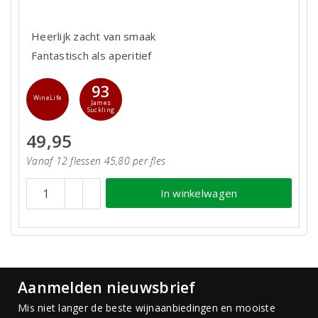
Heerlijk zacht van smaak
Fantastisch als aperitief
93
WineLife
James
Suckling
49,95
Vanaf 12 flessen 45,80 per fles
In winkelwagen
Aanmelden nieuwsbrief
Mis niet langer de beste wijnaanbiedingen en mooiste