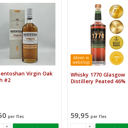
Alleen in
webshop
entoshan Virgin Oak
Whisky 1770 Glasgow
h #2
Distillery Peated 46%
50
59,95
per fles
per fles
+
+