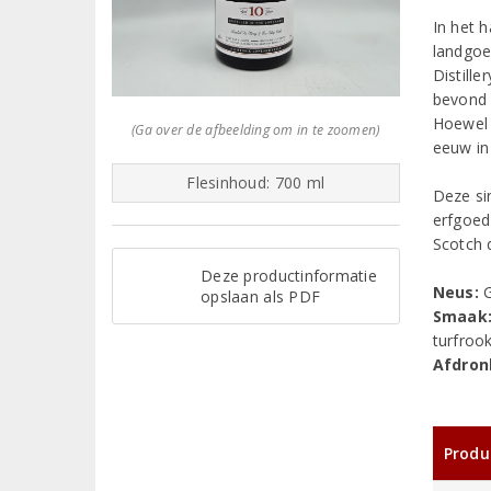
In het 
landgoe
Distill
bevond 
Hoewel a
(Ga over de afbeelding om in te zoomen)
eeuw in
Flesinhoud: 700 ml
Deze si
erfgoed
Scotch d
Deze productinformatie
Neus:
opslaan als PDF
Smaak
turfrook
Afdron
Produ