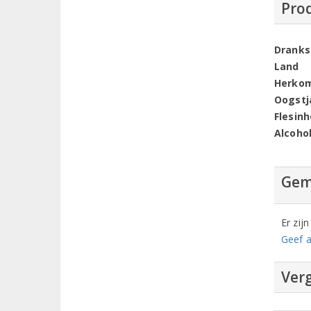
Pro
Dranks
Land
Herko
Oogstj
Flesin
Alcoho
Gem
Er zij
Geef a
Verg