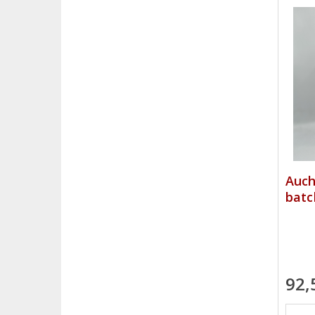
Auch
batc
92,