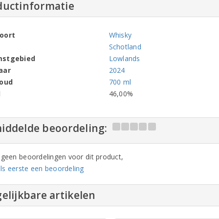
ductinformatie
oort
Whisky
Schotland
mstgebied
Lowlands
aar
2024
houd
700 ml
l
46,00%
iddelde beoordeling:
n geen beoordelingen voor dit product,
ls eerste een beoordeling
elijkbare artikelen