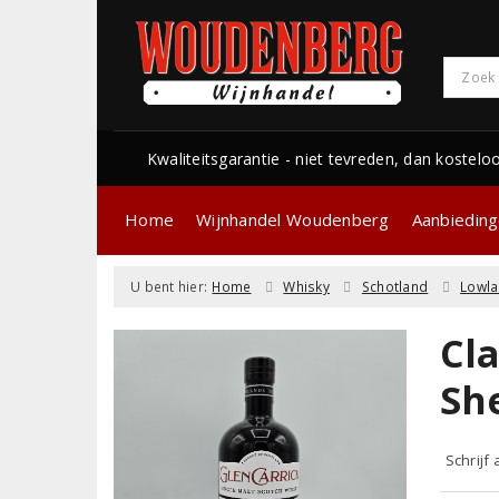
Kwaliteitsgarantie - niet tevreden, dan kostelo
Home
Wijnhandel Woudenberg
Aanbiedin
U bent hier:
Home
Whisky
Schotland
Lowl
Cl
She
Schrijf