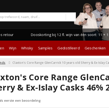
os retour
Dooskorting bij 12 fl. wijn van één soort: 11 + 
gen
Wijn
Whisky
Samples
Gedistilleerd
Geschenken
ands
Claxton's Core Range GlenCarrick 10 years old Sherry & Ex-Islay 
axton's Core Range GlenCa
rry & Ex-Islay Casks 46% 
 als eerste een beoordeling