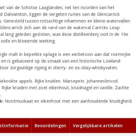
hart van de Schotse Laaglanden, net ten noorden van het
d Dalswinton, liggen de vergeten ruïnes van de Glencarrick
ery. Genesteld tussen rotsachtige inhammen en kleine watervallen
Glencarrick zich aan de rand van de waterval Carricks Leap.
l lang geleden gesloten, was deze distilleerderij ooit in de 19e
 volle en bloeiende werking.
ngle malt in beperkte oplage is een eerbetoon aan dat roemrijke
 en is gebaseerd op de smaak van een historische Lowland
oor zorgvuldige rijping in sherry- en ex-Islay-whiskyvaten.
Gekookte appels. Rijke kruiden. Marsepein. Johannesbrood.
:
Rijke kruiden met zoet eikenhout, kruidnagel en vanille. Zachte
.
k:
Nootmuskaat en eikenhout met een aanhoudende kruidigheid.
ctinformatie
Beoordelingen
Vergelijkbare artikelen