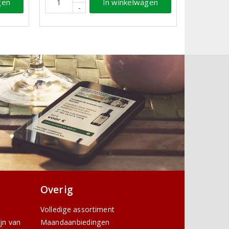
gen
In winkelwagen
-
Overig
Volledige assortiment
ijn van
Maandaanbiedingen