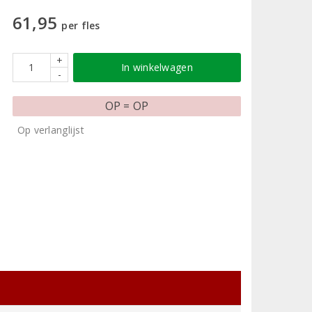
61,95
per fles
+
In winkelwagen
-
OP = OP
Op verlanglijst