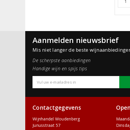
Aanmelden nieuwsbrief
Mis niet langer de beste wijnaanbiedinge
De scherpste aanbiedingen
Handige wijn en spijs tips
Contactgegevens
Open
Wijnhandel Woudenberg
Maand
Junusstraat 57
Dinsda