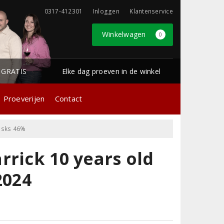
0317-412301
Inloggen
Klantenservice
Winkelwagen
0
1 GRATIS
Elke dag proeven in de winkel
Proeverijen
Contact
Casks 46%
rrick 10 years old
2024