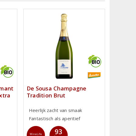
émant
De Sousa Champagne
xtra
Tradition Brut
Heerlijk zacht van smaak
Fantastisch als aperitief
93
WineLife