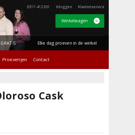
0317-412301
Inloggen
Klantenservice
Winkelwagen
0
1 GRATIS
Elke dag proeven in de winkel
Proeverijen
Contact
Oloroso Cask