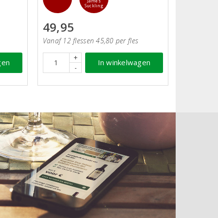
James
Suckling
49,95
Vanaf 12 flessen 45,80 per fles
+
gen
In winkelwagen
-