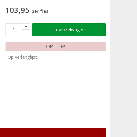
103,95
per fles
+
In winkelwagen
-
OP = OP
Op verlanglijst