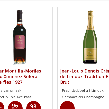
ar Montilla-Moriles
Jean-Louis Denois Cr
o Ximénez Solera
de Limoux Tradition E
e fles 1927
Brut
ns van smaak
Prachtbubbel uit Limoux
ect bij blauwe kaas
Gemaakt als Champagne
96
98
jn