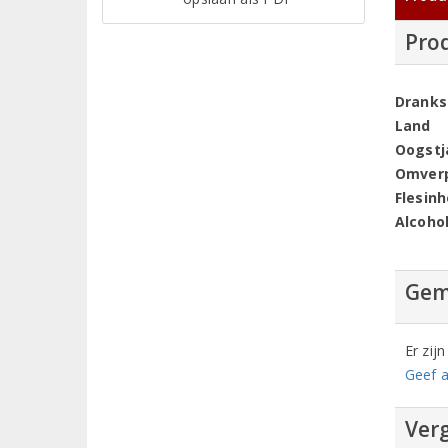
Pro
Dranks
Land
Oogstj
Omver
Flesin
Alcoho
Gem
Er zij
Geef a
Verg