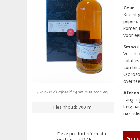
Geur
Krachti
peper),
komen t
voor ee
Smaak
Vol en 
colafle
combinat
Oloroso
overhee
(Ga over de afbeelding om in te zoomen)
Afdron
Lang, ri
lang aa
Flesinhoud: 700 ml
nazinde
Deze productinformatie
Produ
opslaan als PDF