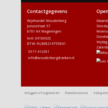
Contactgegevens
Open
Wijnhandel Woudenberg
Maand
Junusstraat 57
Dinsda
6701 AX Wageningen
Woens
Donde
KvK: 09100925
Vrijdag
BTW: NL808214755B01
Zaterd
0317-412301
info@woudenbergdranken.nl
Inloggen of registreren
Klantenservice
Veilig wi