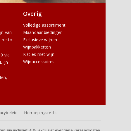
Overig
Volledige assortiment
ijn van
Maandaanbiedingen
j netto
Exclusieve wijnen
Wijnpakketten
Kistjes met wijn
0 via
Wijnaccessoires
 (in
den,
l
vacybeleid
Herroepingsrecht
jzen zijn inclusief BTW, exclusief eventuele verzendkosten.