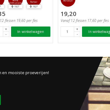
Wine
Perswijn
Parker
Enthusiast
7
1927
1927
35
19,20
12 flessen 19,60 per fles
Vanaf 12 flessen 17,60 per fles
+
+
In winkelwagen
In winkelwa
-
-
n en mooiste proeverijen!