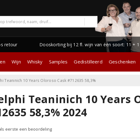
os retour
Dooskorting bij 12 fl. wijn van één soort: 11 + 
gen
Wijn
Whisky
Samples
Gedistilleerd
Geschenken
hi Teaninich 10 Years Oloroso Cask #712635 58,3%
elphi Teaninich 10 Years 
12635 58,3% 2024
 als eerste een beoordeling