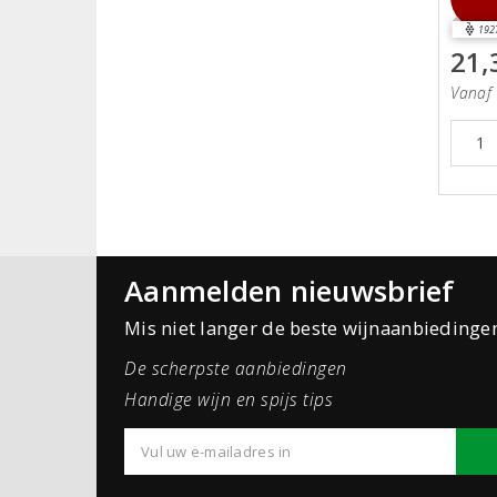
192
21,
Vanaf 
Aanmelden nieuwsbrief
Mis niet langer de beste wijnaanbiedinge
De scherpste aanbiedingen
Handige wijn en spijs tips