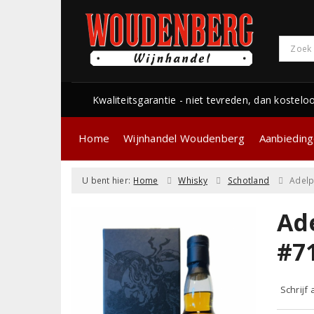
Kwaliteitsgarantie - niet tevreden, dan kostelo
Home
Wijnhandel Woudenberg
Aanbiedin
U bent hier:
Home
Whisky
Schotland
Adelp
Ad
#7
Schrijf