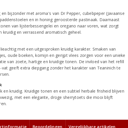
g en bijzonder met aroma's van Dr Pepper, cubebpeper (Javaanse
 paddenstoelen en in honing geroosterde pastinaak. Daarnaast
onen van lijsterbessengelei en oregano naar voren, wat zorgt
n kruidig en verrassend aromatisch geheel.
olieachtig met een uitgesproken kruidig karakter. Smaken van
sjes, oude boeken, komijn en gerijpt vlees zorgen voor een unieke
ie van zoete, hartige en kruidige tonen. De invloed van het refill
-vat geeft extra diepgang zonder het karakter van Teaninich te
rsen.
k
jk en kruidig. Kruidige tonen en een subtiel herbale frisheid blijven
nwezig, met een elegante, droge sherrytoets die mooi blijft
ren.
ctinformatie
Beoordelingen
Vergelijkbare artikelen