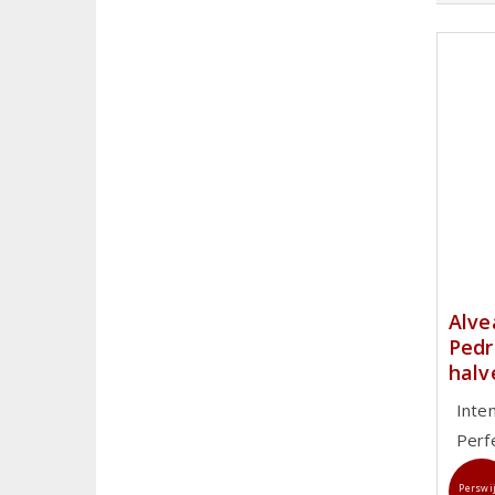
Alve
Pedr
halv
Inte
Perf
Perswi