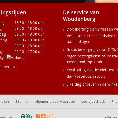
ingstijden
De service van
Woudenberg
ag
13.30 - 18.00 uur
g
09.00 - 18.00 uur
Dooskorting bij 12 flessen w
dag
09.00 - 18.00 uur
één soort: 11 + 1 (behalve bi
rdag
09.00 - 18.00 uur
aanbiedingen)
09.00 - 18.00 uur
Gratis bezorging vanaf € 75,0
ag
09.00 - 17.00 uur
eigen bezorgdienst of PostNL
Nederland) op 1 adres
Kwaliteitsgarantie: niet tevre
dan kosteloos retour.
Elke dag proeven in de winke
nkelen
Sitemap
Algemene voorwaarden
Leeftijdscheck
Pri
Alle pri