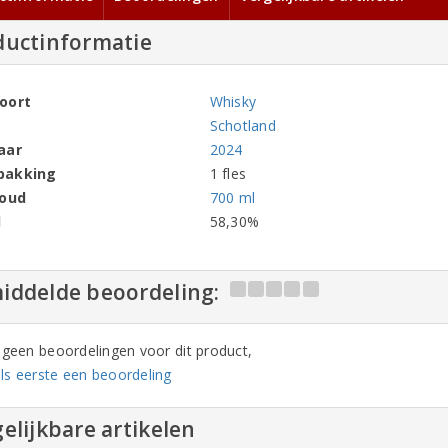
ductinformatie
oort
Whisky
Schotland
aar
2024
pakking
1 fles
houd
700 ml
l
58,30%
iddelde beoordeling:
n geen beoordelingen voor dit product,
ls eerste een beoordeling
elijkbare artikelen