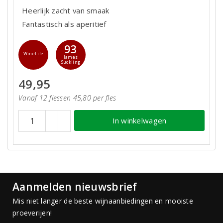
Heerlijk zacht van smaak
Fantastisch als aperitief
93
WineLife
James
Suckling
49,95
Vanaf 12 flessen 45,80 per fles
In winkelwagen
Aanmelden nieuwsbrief
Mis niet langer de beste wijnaanbiedingen en mooiste
proeverijen!