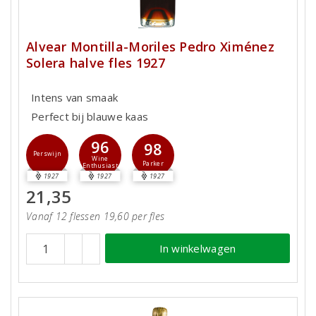
Alvear Montilla-Moriles Pedro Ximénez
Solera halve fles 1927
Intens van smaak
Perfect bij blauwe kaas
96
98
Perswijn
Wine
Parker
Enthusiast
1927
1927
1927
21,35
Vanaf 12 flessen 19,60 per fles
In winkelwagen