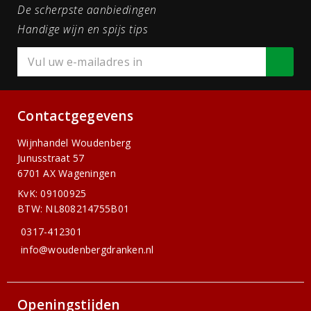
De scherpste aanbiedingen
Handige wijn en spijs tips
Contactgegevens
Wijnhandel Woudenberg
Junusstraat 57
6701 AX Wageningen
KvK: 09100925
BTW: NL808214755B01
0317-412301
info@woudenbergdranken.nl
Openingstijden