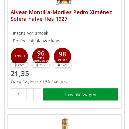
Alvear Montilla-Moriles Pedro Ximénez
Solera halve fles 1927
Intens van smaak
Perfect bij blauwe kaas
96
98
Perswijn
Wine
Parker
Enthusiast
1927
1927
1927
21,35
Vanaf 12 flessen 19,60 per fles
In winkelwagen