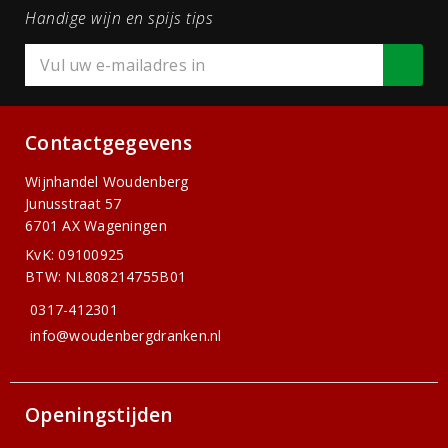
Handige wijn en spijs tips
Contactgegevens
Wijnhandel Woudenberg
Junusstraat 57
6701 AX Wageningen
KvK: 09100925
BTW: NL808214755B01
0317-412301
info@woudenbergdranken.nl
Openingstijden