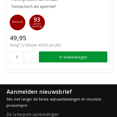
Fantastisch als aperitief
93
WineLife
James
Suckling
49,95
Vanaf 12 flessen 45,80 per fles
In winkelwagen
Aanmelden nieuwsbrief
Mis niet langer de beste wijnaanbiedingen en mooiste
proeverijen!
De scherpste aanbiedingen