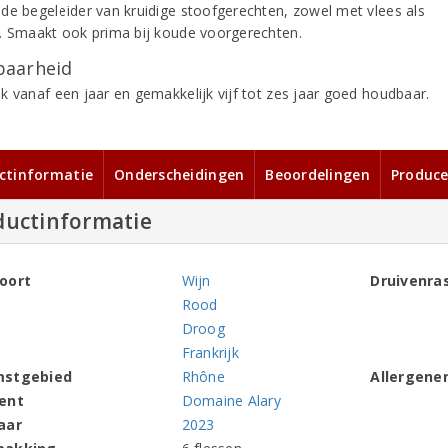
de begeleider van kruidige stoofgerechten, zowel met vlees als
. Smaakt ook prima bij koude voorgerechten.
aarheid
k vanaf een jaar en gemakkelijk vijf tot zes jaar goed houdbaar.
ctinformatie
Onderscheidingen
Beoordelingen
Produce
ductinformatie
oort
Wijn
Druivenra
Rood
Droog
Frankrijk
mstgebied
Rhône
Allergene
ent
Domaine Alary
aar
2023