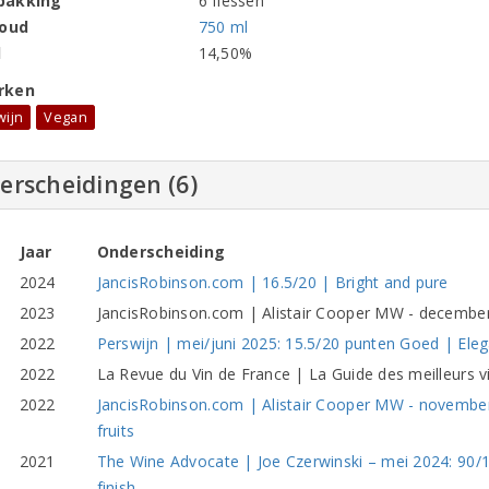
pakking
6 flessen
houd
750 ml
l
14,50%
rken
wijn
Vegan
erscheidingen (6)
Jaar
Onderscheiding
2024
JancisRobinson.com | 16.5/20 | Bright and pure
2023
JancisRobinson.com | Alistair Cooper MW - december 
2022
Perswijn | mei/juni 2025: 15.5/20 punten Goed | Eleg
2022
La Revue du Vin de France | La Guide des meilleurs 
2022
JancisRobinson.com | Alistair Cooper MW - november 
fruits
2021
The Wine Advocate | Joe Czerwinski – mei 2024: 90/10
finish