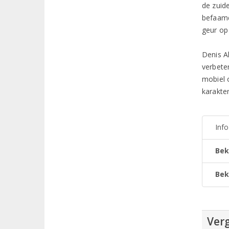
de zuid
befaa
geur op
Denis Al
verbete
mobiel o
karakter
Inf
Bek
Bek
Verg