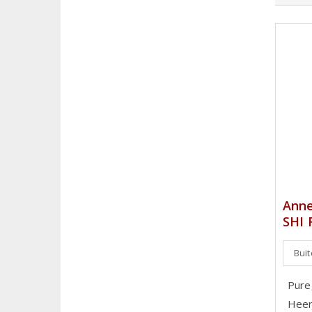
Anne
SHI 
Bui
Pure
Heerl