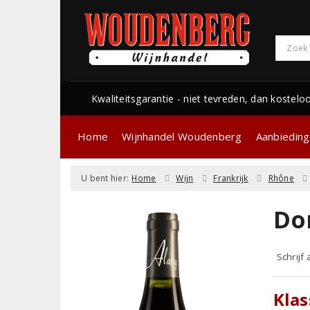
Kwaliteitsgarantie - niet tevreden, dan kostelo
Home
Wijnhandel Woudenberg
Aanbiedin
U bent hier:
Home
Wijn
Frankrijk
Rhône
Do
Schrijf
Klas