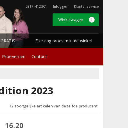
0317-412301
Inloggen
Klantenservice
Winkelwagen
0
1 GRATIS
Elke dag proeven in de winkel
Proeverijen
Contact
dition 2023
12 soortgelijke artikelen van dezelfde producent
16,20