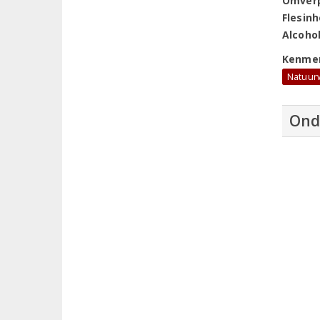
Omver
Flesin
Alcoho
Kenme
Natuur
Ond