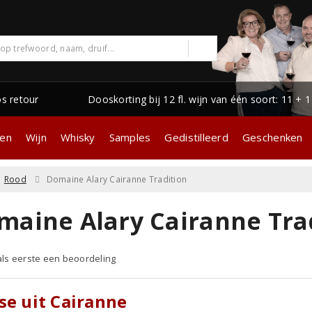
os retour
Dooskorting bij 12 fl. wijn van één soort: 11 + 
gen
Wijn
Whisky
Samples
Gedistilleerd
Geschenken
Rood
Domaine Alary Cairanne Tradition
maine Alary Cairanne Tra
 als eerste een beoordeling
se uit Cairanne