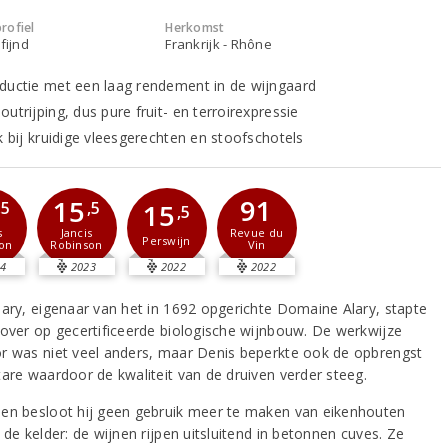
rofiel
Herkomst
fijnd
Frankrijk - Rhône
ductie met een laag rendement in de wijngaard
utrijping, dus pure fruit- en terroirexpressie
k bij kruidige vleesgerechten en stoofschotels
91
15
,5
,5
15
,5
Revue du
s
Jancis
Perswijn
Vin
on
Robinson
4
2023
2022
2022
lary, eigenaar van het in 1692 opgerichte Domaine Alary, stapte
 over op gecertificeerde biologische wijnbouw. De werkwijze
r was niet veel anders, maar Denis beperkte ook de opbrengst
tare waardoor de kwaliteit van de druiven verder steeg.
en besloot hij geen gebruik meer te maken van eikenhouten
 de kelder: de wijnen rijpen uitsluitend in betonnen cuves. Ze