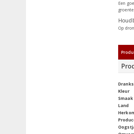
Een goe
groente
Houdb
Op dron
Produ
Pro
Dranks
Kleur
Smaak
Land
Herko
Produc
Oogstj