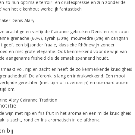
n zo hun optimale terroir- en druifexpressie en zijn zonder de
’ van het eikenhout werkelijk fantastisch.
ze prachtige en verfijnde Cairanne gebruiken Denis en zijn zoon
ienne grenache (60%), syrah (30%), mourvèdre (5%) en carignan
et geeft een bijzonder fraaie, klassieke Rhônewijn zonder
loed en met grote elegantie. Ook kenmerkend voor de wijn van
s de aangename frisheid die de smaak spannend houdt.
 smaakt vol, rijp en zacht en heeft de zo kenmerkende kruidigheid
grenachedruif. De afdronk is lang en indrukwekkend. Een mooi
 verfijnde gerechten (met tijm of rozemarijn) en uiteraard buiten
tijd om.
notitie
de wijn met rijp en fris fruit in het aroma en een milde kruidigheid.
k is zacht, rond en fris aromatisch in de afdronk.
n bij