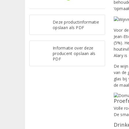
behoude
‘opmaak
Deze productinformatie
opslaan als PDF
Voor de
Jean-Et
(5%). H
Informatie over deze
houtinv
producent opslaan als
Alary i
PDF
De wijn
van de 
glas bij
de maal
Proef
Volle ro
De smaa
Drinke