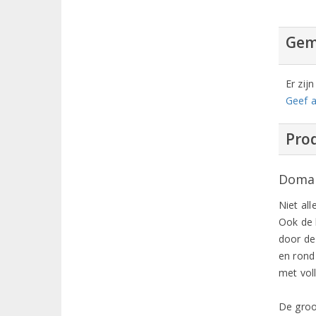
Gem
Er zij
Geef a
Prod
Domai
Niet all
Ook de 
door de 
en rond
met vol
De groot