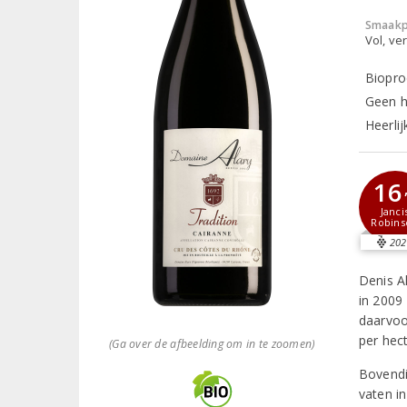
Smaakp
Vol, ver
Biopro
Geen ho
Heerlij
16
Janci
Robins
202
Denis A
in 2009
daarvoo
per hec
(Ga over de afbeelding om in te zoomen)
Bovendi
vaten in