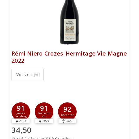
Rémi Niero Crozes-Hermitage Vie Magne
2022
Vol, verfijnd
91
91
92
James
Revue du
Decanter
Suckling
Vin
2023
2023
2022
34,50
Vanaf 12 flessen 31,63 per fles