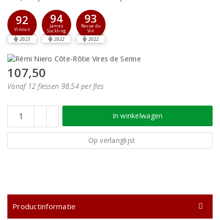
94
93
92
James
Revue du
Vinous
Suckling
Vin
2023
2022
2022
107,50
Vanaf 12 flessen 98,54 per fles
In winkelwagen
Op verlanglijst
Productinformatie