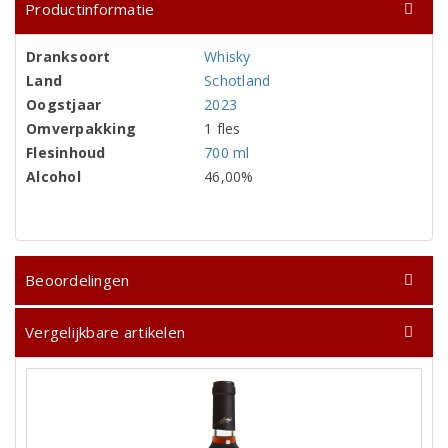
Productinformatie
Dranksoort
Whisky
Land
Schotland
Oogstjaar
2023
Omverpakking
1 fles
Flesinhoud
700 ml
Alcohol
46,00%
Beoordelingen
Vergelijkbare artikelen