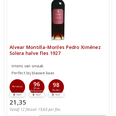
Alvear Montilla-Moriles Pedro Ximénez
Solera halve fles 1927
Intens van smaak
Perfect bij blauwe kaas
96
98
Perswijn
Wine
Parker
Enthusiast
1927
1927
1927
21,35
Vanaf 12 flessen 19,60 per fles