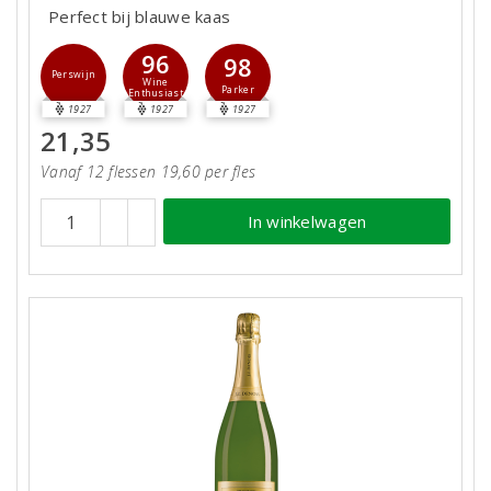
Perfect bij blauwe kaas
96
98
Perswijn
Wine
Parker
Enthusiast
1927
1927
1927
21,35
Vanaf 12 flessen 19,60 per fles
In winkelwagen