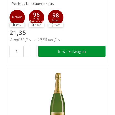
Perfect bij blauwe kaas
96
98
Perswijn
Wine
Parker
Enthusiast
1927
1927
1927
21,35
Vanaf 12 flessen 19,60 per fles
In winkelwagen