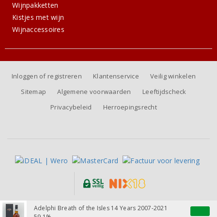
Wijnpakketten
Kistjes met wijn
Wijnaccessoires
Inloggen of registreren
Klantenservice
Veilig winkelen
Sitemap
Algemene voorwaarden
Leeftijdscheck
Privacybeleid
Herroepingsrecht
Alle prijzen zijn inclusief BTW, exclusief eventuele verzendkosten.
Adelphi Breath of the Isles 14 Years 2007-2021
59.1%