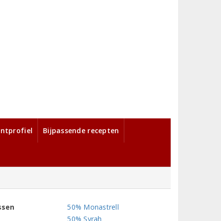
ntprofiel
Bijpassende recepten
ssen
50% Monastrell
50% Syrah