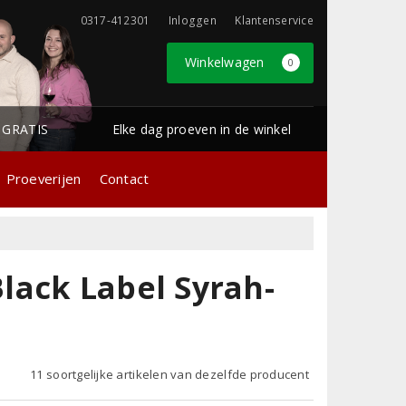
0317-412301
Inloggen
Klantenservice
Winkelwagen
0
1 GRATIS
Elke dag proeven in de winkel
Proeverijen
Contact
lack Label Syrah-
11 soortgelijke artikelen van dezelfde producent