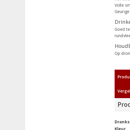
Volle sm
Geurige 
Drinke
Goed te
rundvle
Houdb
Op dron
Produ
Vergel
Pro
Dranks
Kleur