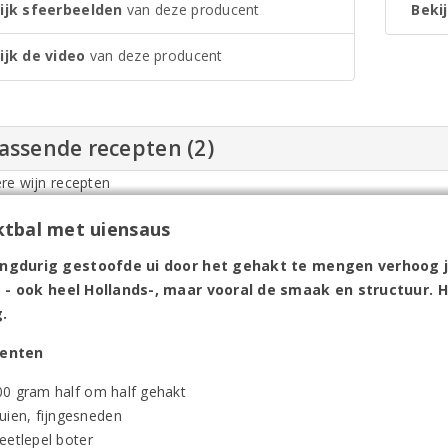
ijk sfeerbeelden
van deze producent
Bekij
ijk de video
van deze producent
assende recepten (2)
tbal met uiensaus
angdurig gestoofde ui door het gehakt te mengen verhoog je
 - ook heel Hollands-, maar vooral de smaak en structuur. H
.
ienten
00 gram half om half gehakt
 uien, fijngesneden
eetlepel boter