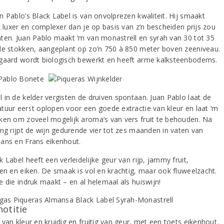
n Pablo’s Black Label is van onvolprezen kwaliteit. Hij smaakt
k luxer en complexer dan je op basis van z’n bescheiden prijs zou
ten. Juan Pablo maakt ‘m van monastrell en syrah van 30 tot 35
de stokken, aangeplant op zo’n 750 à 850 meter boven zeeniveau.
gaard wordt biologisch bewerkt en heeft arme kalksteenbodems.
 in de kelder vergisten de druiven spontaan. Juan Pablo laat de
tuur eerst oplopen voor een goede extractie van kleur en laat ‘m
ken om zoveel mogelijk aroma’s van vers fruit te behouden. Na
ing rijpt de wijn gedurende vier tot zes maanden in vaten van
ans en Frans eikenhout.
 Label heeft een verleidelijke geur van rijp, jammy fruit,
jen en eiken. De smaak is vol en krachtig, maar ook fluweelzacht.
e die indruk maakt – en al helemaal als huiswijn!
notitie
van kleur en kruidig en fruitig van geur, met een toets eikenhout.