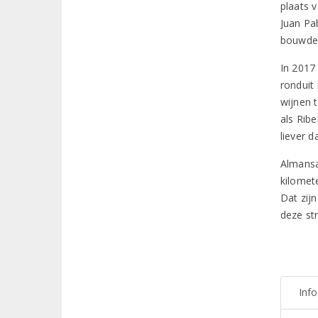
plaats 
Juan Pa
bouwden
In 2017
ronduit
wijnen 
als Rib
liever d
Almansa
kilomet
Dat zij
deze st
Inf