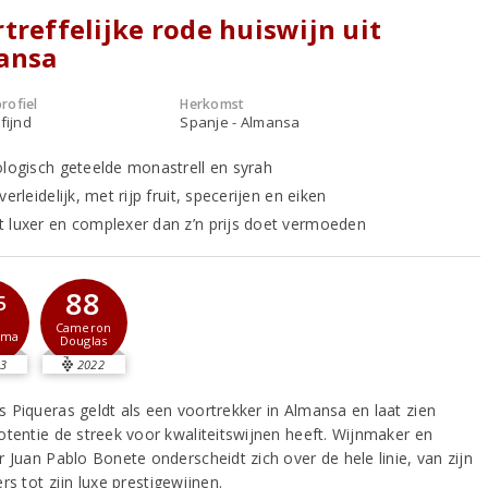
treffelijke rode huiswijn uit
ansa
rofiel
Herkomst
fijnd
Spanje - Almansa
ologisch geteelde monastrell en syrah
verleidelijk, met rijp fruit, specerijen en eiken
 luxer en complexer dan z’n prijs doet vermoeden
88
5
Cameron
sma
Douglas
3
2022
 Piqueras geldt als een voortrekker in Almansa en laat zien
otentie de streek voor kwaliteitswijnen heeft. Wijnmaker en
 Juan Pablo Bonete onderscheidt zich over de hele linie, van zijn
rs tot zijn luxe prestigewijnen.