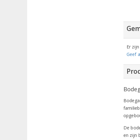
Gem
Er zij
Geef a
Prod
Bodeg
Bodegas
familieb
opgebou
De bode
en zijn