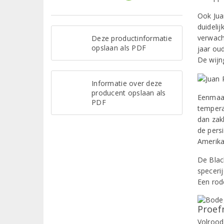
Ook Jua
duidelij
verwach
Deze productinformatie
opslaan als PDF
jaar ou
De wijn
Informatie over deze
producent opslaan als
Eenmaal
PDF
tempera
dan zak
de pers
Amerika
De Black
speceri
Een rod
Proef
Volrood 