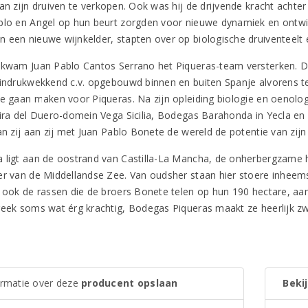
van zijn druiven te verkopen. Ook was hij de drijvende kracht acht
blo en Angel op hun beurt zorgden voor nieuwe dynamiek en ontwik
 een nieuwe wijnkelder, stapten over op biologische druiventeel
 kwam Juan Pablo Cantos Serrano het Piqueras-team versterken. 
 indrukwekkend c.v. opgebouwd binnen en buiten Spanje alvorens t
te gaan maken voor Piqueras. Na zijn opleiding biologie en oenolo
eira del Duero-domein Vega Sicilia, Bodegas Barahonda in Yecla en V
an zij aan zij met Juan Pablo Bonete de wereld de potentie van zijn
 ligt aan de oostrand van Castilla-La Mancha, de onherbergzame h
er van de Middellandse Zee. Van oudsher staan hier stoere inheems
n ook de rassen die de broers Bonete telen op hun 190 hectare, aan
reek soms wat érg krachtig, Bodegas Piqueras maakt ze heerlijk zwoe
ormatie over deze
producent opslaan
Bekij