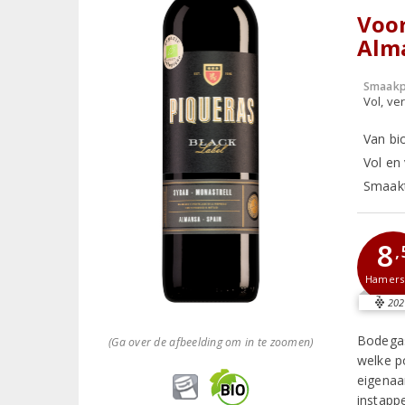
Voor
Alm
Smaakp
Vol, ver
Van bi
Vol en 
Smaakt
8
,
Hamer
202
Bodegas
(Ga over de afbeelding om in te zoomen)
welke p
eigenaar
instappe