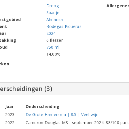
Droog
Allergene
Spanje
mstgebied
Almansa
ent
Bodegas Piqueras
aar
2024
pakking
6 flessen
houd
750 ml
l
14,00%
rken
erscheidingen (3)
Jaar
Onderscheiding
2023
De Grote Hamersma | 8.5 | Veel wijn
2022
Cameron Douglas MS - september 2024: 88/100 punten