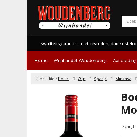
Kwaliteitsgarantie - niet tevreden, dan kostelo
Home
Wijnhandel Woudenberg
Aanbiedin
U bent hier:
Home
Wijn
Spanje
Almansa
Bo
Mo
Schrijf