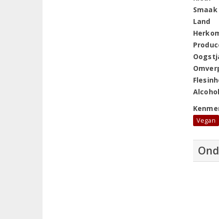
Smaak
Land
Herko
Produc
Oogstj
Omver
Flesin
Alcoho
Kenme
Vegan
Ond