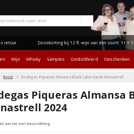
os retour
Dooskorting bij 12 fl. wijn van één soort: 11 + 
gen
Wijn
Whisky
Samples
Gedistilleerd
Geschenken
Rood
Bodegas Piqueras Almansa Black Label Syrah-Monastrell
degas Piqueras Almansa B
nastrell 2024
 als eerste een beoordeling