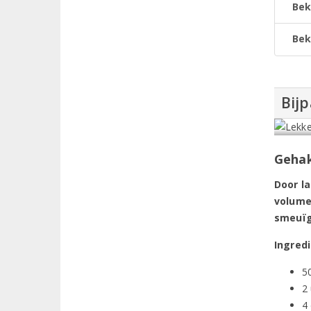
Bek
Bek
Bijp
Gehak
Door l
volume
smeuïg
Ingred
5
2
4 