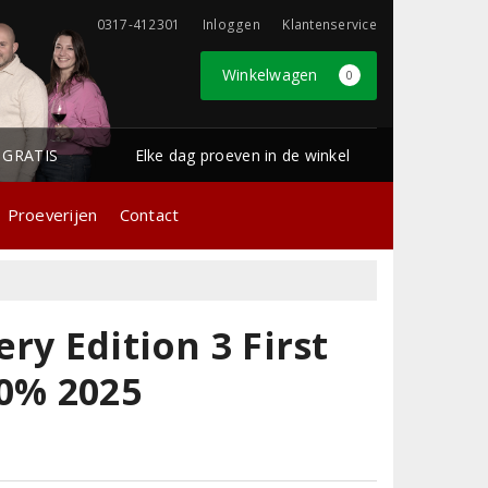
0317-412301
Inloggen
Klantenservice
Winkelwagen
0
1 GRATIS
Elke dag proeven in de winkel
Proeverijen
Contact
ry Edition 3 First
50% 2025