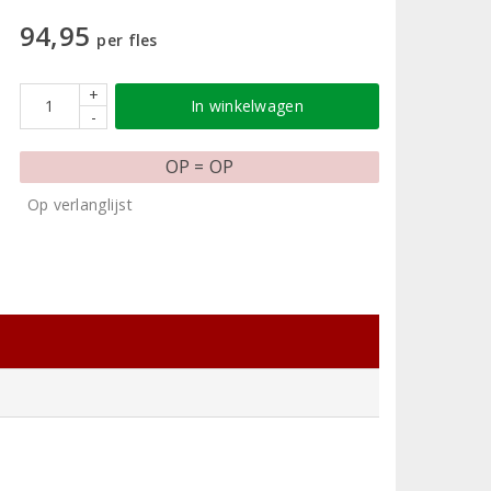
94,95
per fles
+
In winkelwagen
-
OP = OP
Op verlanglijst