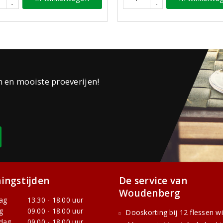
-
-
n en mooiste proeverijen!
ingstijden
De service van
Woudenberg
ag
13.30 - 18.00 uur
g
09.00 - 18.00 uur
Dooskorting bij 12 flessen w
dag
09.00 - 18.00 uur