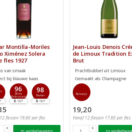
ar Montilla-Moriles
Jean-Louis Denois Cr
o Ximénez Solera
de Limoux Tradition E
e fles 1927
Brut
ns van smaak
Prachtbubbel uit Limoux
ect bij blauwe kaas
Gemaakt als Champagne
96
98
jn
Wine
Perswijn
Parker
Enthusiast
7
1927
1927
35
19,20
12 flessen 19,60 per fles
Vanaf 12 flessen 17,60 per fles
+
+
In winkelwagen
In winkelwa