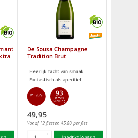
émant
De Sousa Champagne
xtra
Tradition Brut
Heerlijk zacht van smaak
Fantastisch als aperitief
93
WineLife
James
Suckling
49,95
Vanaf 12 flessen 45,80 per fles
+
gen
In winkelwagen