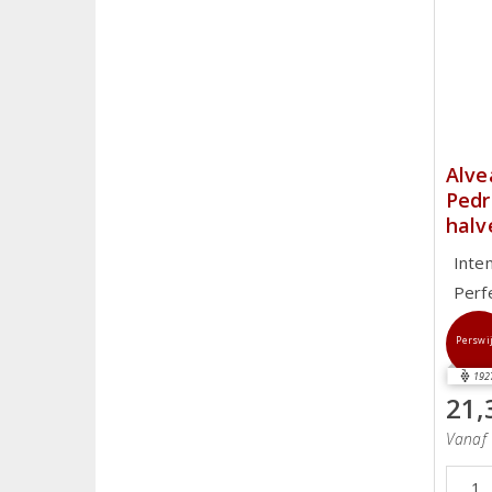
Alve
Pedr
halv
Inte
Perf
Perswi
192
21,
Vanaf 