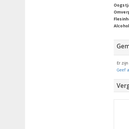
Oogstj
Omver
Flesin
Alcoho
Gem
Er zij
Geef a
Verg