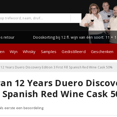
os retour
Dooskorting bij 12 fl. wijn van één soort: 11 + 
gen
Wijn
Whisky
Samples
Gedistilleerd
Geschenken
 12 Years Duero Discovery Edition 3 First Fill Spanish Red Wine Cask 50%
an 12 Years Duero Discove
ll Spanish Red Wine Cask 
 als eerste een beoordeling