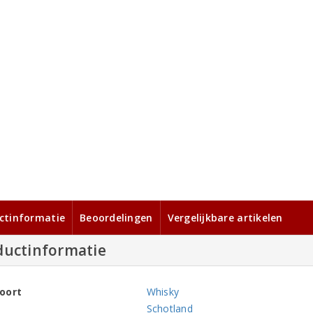
ctinformatie
Beoordelingen
Vergelijkbare artikelen
ductinformatie
oort
Whisky
Schotland