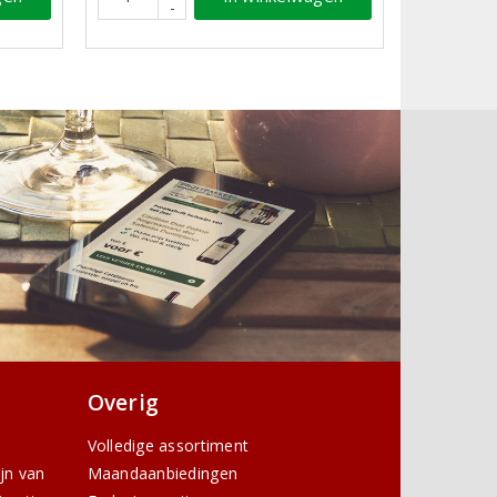
-
Overig
Volledige assortiment
ijn van
Maandaanbiedingen