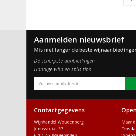
Aanmelden nieuwsbrief
Mis niet langer de beste wijnaanbiedinge
De scherpste aanbiedingen
Handige wijn en spijs tips
Contactgegevens
Open
Wijnhandel Woudenberg
Maand
Junusstraat 57
Dinsda
6701 AX Wageningen
Woens