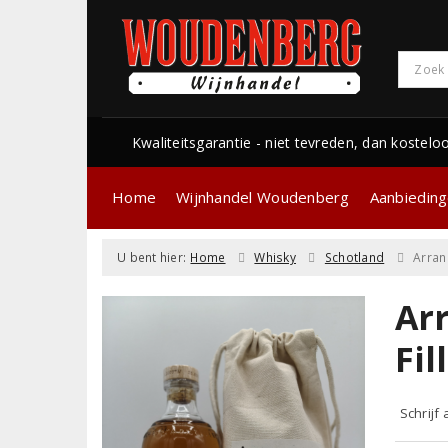
Kwaliteitsgarantie - niet tevreden, dan kostelo
Home
Wijnhandel Woudenberg
Aanbiedin
U bent hier:
Home
Whisky
Schotland
Arran
Arr
Fi
Schrijf