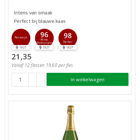
Intens van smaak
Perfect bij blauwe kaas
96
98
Perswijn
Wine
Parker
Enthusiast
1927
1927
1927
21,35
Vanaf 12 flessen 19,60 per fles
In winkelwagen