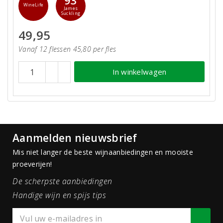
93
WineLife
James
Suckling
49,95
Vanaf 12 flessen 45,80 per fles
In winkelwagen
Aanmelden nieuwsbrief
Mis niet langer de beste wijnaanbiedingen en mooiste
proeverijen!
De scherpste aanbiedingen
Handige wijn en spijs tips