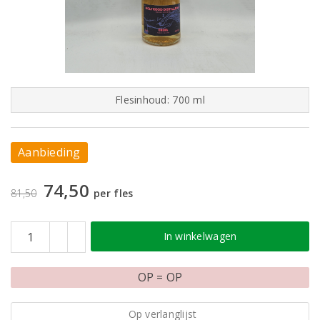
Flesinhoud: 700 ml
Aanbieding
74,50
81,50
per fles
In winkelwagen
OP = OP
Op verlanglijst