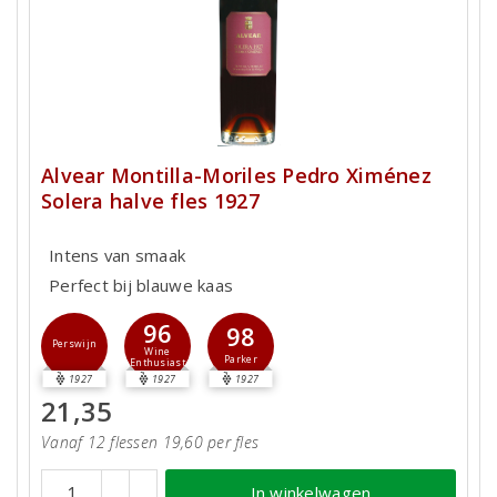
Alvear Montilla-Moriles Pedro Ximénez
Solera halve fles 1927
Intens van smaak
Perfect bij blauwe kaas
96
98
Perswijn
Wine
Parker
Enthusiast
1927
1927
1927
21,35
Vanaf 12 flessen 19,60 per fles
In winkelwagen