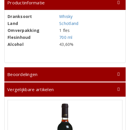
Productinformatie
Dranksoort
Whisky
Land
Schotland
Omverpakking
1 fles
Flesinhoud
700 ml
Alcohol
43,60%
Beoordelingen
Vergelijkbare artikelen