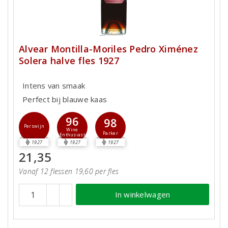
Alvear Montilla-Moriles Pedro Ximénez
Solera halve fles 1927
Intens van smaak
Perfect bij blauwe kaas
96
98
Perswijn
Wine
Parker
Enthusiast
1927
1927
1927
21,35
Vanaf 12 flessen 19,60 per fles
In winkelwagen