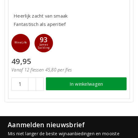
Heerlijk zacht van smaak
Fantastisch als aperitief
93
WineLife
James
Suckling
49,95
Vanaf 12 flessen 45,80 per fles
In winkelwagen
Aanmelden nieuwsbrief
Mis niet langer de beste wijnaanbiedingen en mooiste