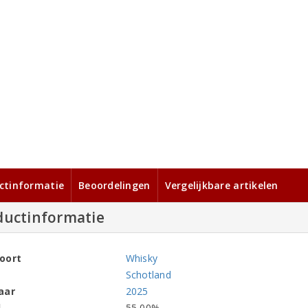
ctinformatie
Beoordelingen
Vergelijkbare artikelen
ductinformatie
oort
Whisky
Schotland
aar
2025
l
55,00%