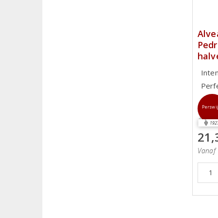
Alve
Pedr
halv
Inte
Perf
Perswi
192
21,
Vanaf 