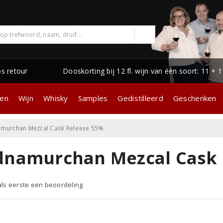
os retour
Dooskorting bij 12 fl. wijn van één soort: 11 + 
gen
Wijn
Whisky
Samples
Gedistilleerd
Geschenken
murchan Mezcal Cask Release 55%
dnamurchan Mezcal Cask 
 als eerste een beoordeling