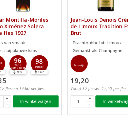
ar Montilla-Moriles
Jean-Louis Denois Cr
o Ximénez Solera
de Limoux Tradition E
e fles 1927
Brut
ns van smaak
Prachtbubbel uit Limoux
ect bij blauwe kaas
Gemaakt als Champagne
96
98
jn
Wine
Perswijn
Parker
Enthusiast
7
1927
1927
35
19,20
12 flessen 19,60 per fles
Vanaf 12 flessen 17,60 per fles
+
+
In winkelwagen
In winkelwa
-
-