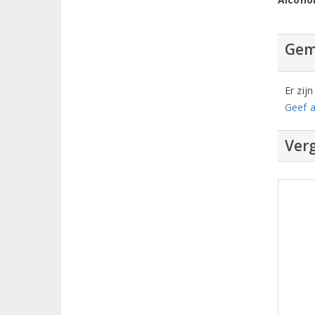
Gem
Er zij
Geef a
Verg