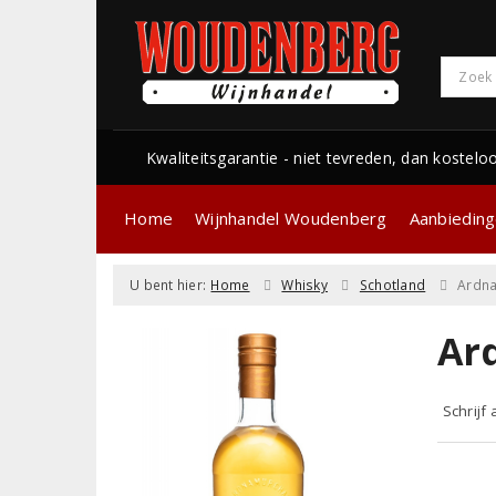
Kwaliteitsgarantie - niet tevreden, dan kostelo
Home
Wijnhandel Woudenberg
Aanbiedin
U bent hier:
Home
Whisky
Schotland
Ardna
Ar
Schrijf