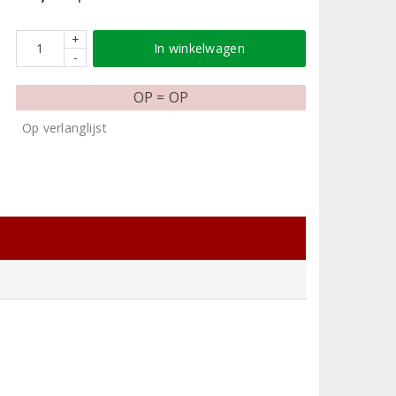
+
In winkelwagen
-
OP = OP
Op verlanglijst