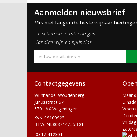
Aanmelden nieuwsbrief
Mis niet langer de beste wijnaanbiedinge
De scherpste aanbiedingen
Handige wijn en spijs tips
Contactgegevens
Open
Wijnhandel Woudenberg
Maand
Junusstraat 57
Dinsda
6701 AX Wageningen
Woens
Donde
KvK: 09100925
Vrijdag
BTW: NL808214755B01
Zaterd
0317-412301