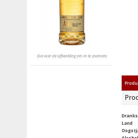
(Ga over de afbeelding om in te zoomen)
Produ
Pro
Dranks
Land
Oogstj
Alcoho