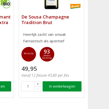
émant
De Sousa Champagne
xtra
Tradition Brut
Heerlijk zacht van smaak
Fantastisch als aperitief
93
WineLife
James
Suckling
49,95
Vanaf 12 flessen 45,80 per fles
+
gen
In winkelwagen
-