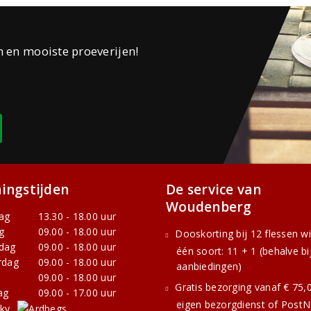
n en mooiste proeverijen!
ingstijden
De service van
Woudenberg
ag
13.30 - 18.00 uur
g
09.00 - 18.00 uur
Dooskorting bij 12 flessen w
dag
09.00 - 18.00 uur
één soort: 11 + 1 (behalve bi
rdag
09.00 - 18.00 uur
aanbiedingen)
09.00 - 18.00 uur
Gratis bezorging vanaf € 75,0
ag
09.00 - 17.00 uur
eigen bezorgdienst of PostNL