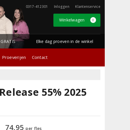
0317-412301
Inloggen
Klantenservice
Winkelwagen
0
1 GRATIS
Elke dag proeven in de winkel
Proeverijen
Contact
Release 55% 2025
74,95
per fles