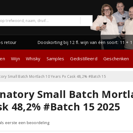
os retour
Dooskorting bij 12 fl. wijn van één soort: 11 + 
gen
Wijn
Whisky
Samples
Gedistilleerd
Geschenken
tory Small Batch Mortlach 10 Years Px Cask 48,2% #Batch 15
gnatory Small Batch Mortl
sk 48,2% #Batch 15 2025
 als eerste een beoordeling