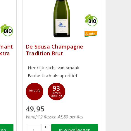
émant
De Sousa Champagne
xtra
Tradition Brut
Heerlijk zacht van smaak
Fantastisch als aperitief
93
WineLife
James
Suckling
49,95
Vanaf 12 flessen 45,80 per fles
+
gen
In winkelwagen