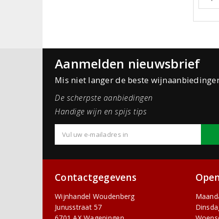
Aanmelden nieuwsbrief
Mis niet langer de beste wijnaanbiedinge
De scherpste aanbiedingen
Handige wijn en spijs tips
Contactgegevens
Open
Wijnhandel Woudenberg
Maand
Junusstraat 57
Dinsda
6701 AX Wageningen
Woens