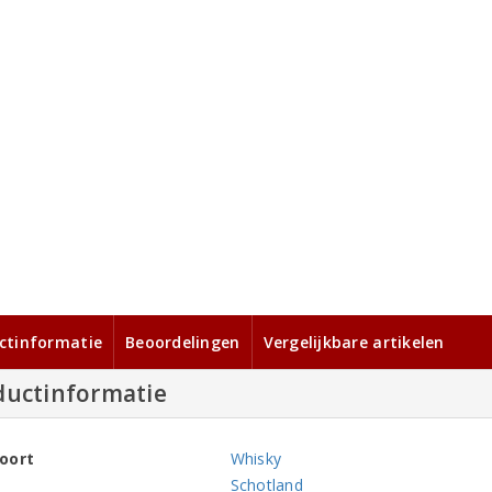
ctinformatie
Beoordelingen
Vergelijkbare artikelen
ductinformatie
oort
Whisky
Schotland