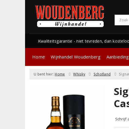
Kwaliteitsgarantie - niet tevreden, dan kostelo
Home
Wijnhandel Woudenberg
Aanbiedin
U bent hier:
Home
Whisky
Schotland
Signa
Si
Ca
Schrijf