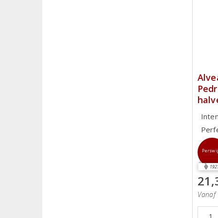
Alve
Pedr
halv
Inte
Perf
Perswi
192
21,
Vanaf 