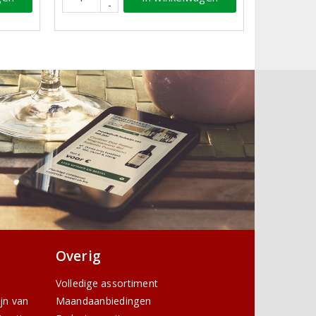
-
Overig
Volledige assortiment
ijn van
Maandaanbiedingen