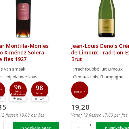
ar Montilla-Moriles
Jean-Louis Denois Cr
o Ximénez Solera
de Limoux Tradition E
e fles 1927
Brut
ns van smaak
Prachtbubbel uit Limoux
ect bij blauwe kaas
Gemaakt als Champagne
96
98
jn
Wine
Perswijn
Parker
Enthusiast
7
1927
1927
35
19,20
12 flessen 19,60 per fles
Vanaf 12 flessen 17,60 per fles
+
+
In winkelwagen
In winkelwa