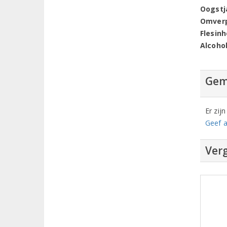
Oogstj
Omver
Flesin
Alcoho
Gem
Er zij
Geef a
Verg