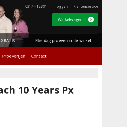
0317-412301
Inloggen
Klantenservice
Winkelwagen
0
1 GRATIS
Elke dag proeven in de winkel
Proeverijen
Contact
ach 10 Years Px