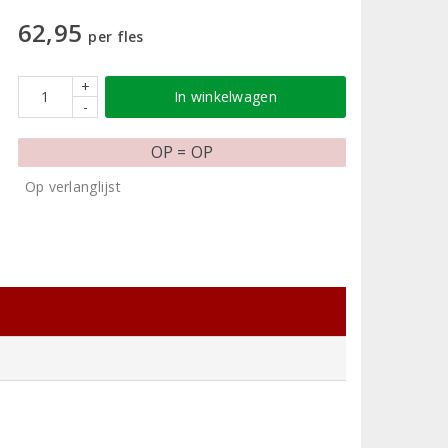
62,95
per fles
+
In winkelwagen
-
OP = OP
Op verlanglijst