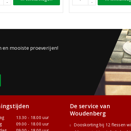
-
-
n en mooiste proeverijen!
ingstijden
De service van
Woudenberg
ag
13.30 - 18.00 uur
g
09.00 - 18.00 uur
Dooskorting bij 12 flessen w
dag
09.00 - 18.00 uur