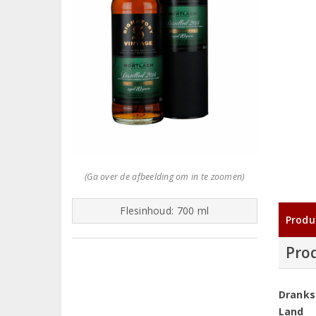
(Ga over de afbeelding om in te zoomen)
Flesinhoud: 700 ml
Produ
Pro
Dranks
Land