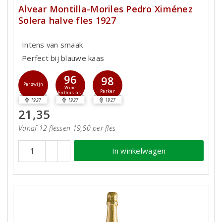
Alvear Montilla-Moriles Pedro Ximénez
Solera halve fles 1927
Intens van smaak
Perfect bij blauwe kaas
96
98
Perswijn
Wine
Parker
Enthusiast
1927
1927
1927
21,35
Vanaf 12 flessen 19,60 per fles
In winkelwagen