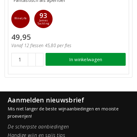
93
WineLife
James
Suckling
49,95
Vanaf 12 flessen 45,80 per fles
In winkelwagen
Aanmelden nieuwsbrief
Mis niet langer de beste wijnaanbiedingen en mooiste
proeverijen!
De scherpste aanbiedingen
Handige wijn en spijs tips