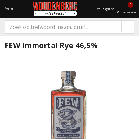
0
Menu
Verlanglijst
Winkelwagen
FEW Immortal Rye 46,5%