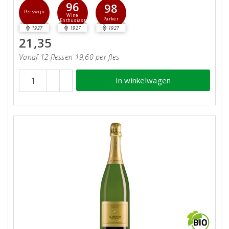
96
98
Perswijn
Wine
Parker
Enthusiast
1927
1927
1927
21,35
Vanaf 12 flessen 19,60 per fles
In winkelwagen