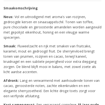
Smaakomschrijving
Neus:
Vol en uitnodigend met aroma's van rozijnen,
gedroogde kersen en sinaasappelschil. Tonen van toffee,
pure chocolade en geroosterde amandelen worden aangevuld
met gepolijst eikenhout, honing en een vleugje warme
specerijen.
Smaak:
Fluweelzacht en rijk met smaken van fruitcake,
karamel, mout en gedroogd fruit. De sherryinvloed brengt
tonen van pruimen, rozijnen en cacao, terwijl kaneel,
kruidnagel en een subtiele peperigheid voor extra diepgang
zorgen. De blend blijft mooi in balans, met zowel zoete als
licht aardse accenten.
Afdronk:
Lang en verwarmend met aanhoudende tonen van
cacao, geroosterde noten, zachte eikenkruiden en een
elegante sherryzoetheid. Een lichte droge toets zorgt voor
een verfijnde afsluiting.
Kort samengevat:
Een verrassend complexe
15 jaar oude