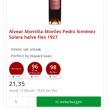
Alvear Montilla-Moriles Pedro Ximénez
Solera halve fles 1927
Intens van smaak
Perfect bij blauwe kaas
96
98
Perswijn
Wine
Parker
Enthusiast
1927
1927
1927
21,35
Vanaf 12 flessen 19,60 per fles
In winkelwagen