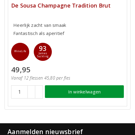
De Sousa Champagne Tradition Brut
Heerlijk zacht van smaak
Fantastisch als aperitief
93
WineLife
James
Suckling
49,95
Vanaf 12 flessen 45,80 per fles
In winkelwagen
Aanmelden nieuwsbrief