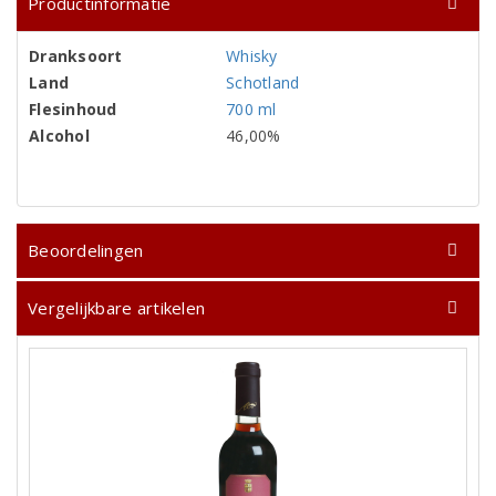
Productinformatie
Dranksoort
Whisky
Land
Schotland
Flesinhoud
700 ml
Alcohol
46,00%
Beoordelingen
Vergelijkbare artikelen