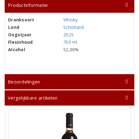
Productinformatie
Dranksoort
Whisky
Land
Schotland
Oogstjaar
2025
Flesinhoud
700 ml
Alcohol
52,00%
Beoordelingen
Vergelijkbare artikelen