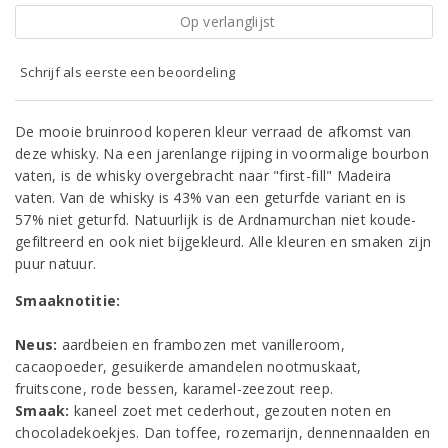
Op verlanglijst
Schrijf als eerste een beoordeling
De mooie bruinrood koperen kleur verraad de afkomst van
deze whisky. Na een jarenlange rijping in voormalige bourbon
vaten, is de whisky overgebracht naar "first-fill" Madeira
vaten. Van de whisky is 43% van een geturfde variant en is
57% niet geturfd. Natuurlijk is de Ardnamurchan niet koude-
gefiltreerd en ook niet bijgekleurd. Alle kleuren en smaken zijn
puur natuur.
Smaaknotitie:
Neus:
aardbeien en frambozen met vanilleroom,
cacaopoeder, gesuikerde amandelen nootmuskaat,
fruitscone, rode bessen, karamel-zeezout reep.
Smaak:
kaneel zoet met cederhout, gezouten noten en
chocoladekoekjes. Dan toffee, rozemarijn, dennennaalden en