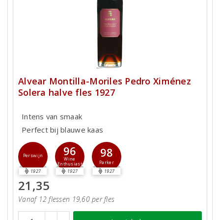
Alvear Montilla-Moriles Pedro Ximénez
Solera halve fles 1927
Intens van smaak
Perfect bij blauwe kaas
96
98
Perswijn
Wine
Parker
Enthusiast
1927
1927
1927
21,35
Vanaf 12 flessen 19,60 per fles