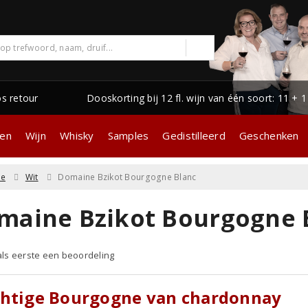
os retour
Dooskorting bij 12 fl. wijn van één soort: 11 + 
gen
Wijn
Whisky
Samples
Gedistilleerd
Geschenken
ne
Wit
Domaine Bzikot Bourgogne Blanc
maine Bzikot Bourgogne 
 als eerste een beoordeling
chtige Bourgogne van chardonnay