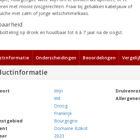
ren met mooie (vis)gerechten. Fraai bij gebakken kabeljauw of
quiche met zalm of jonge witschimmelkaas.
aarheid
 botteling op dronk en houdbaar tot 6 à 7 jaar na de oogst.
ctinformatie
Onderscheidingen
Beoordelingen
Vergeli
ductinformatie
oort
Wijn
Druivenra
Wit
Allergene
Droog
Frankrijk
mstgebied
Bourgogne
ent
Domaine Bzikot
aar
2023