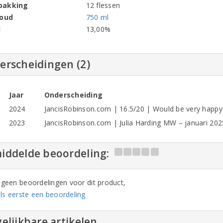
pakking
12 flessen
houd
750 ml
l
13,00%
erscheidingen (2)
Jaar
Onderscheiding
2024
JancisRobinson.com | 16.5/20 | Would be very happy 
2023
JancisRobinson.com | Julia Harding MW – januari 20
iddelde beoordeling:
n geen beoordelingen voor dit product,
ls eerste een beoordeling
elijkbare artikelen