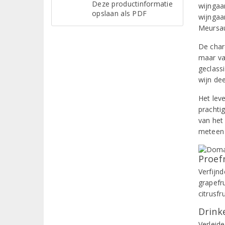
Deze productinformatie
wijngaar
opslaan als PDF
wijngaa
Meursau
De char
maar va
geclass
wijn dee
Het lev
prachtig
van het
meteen 
Proef
Verfijnd
grapefr
citrusfr
Drinke
Verleide