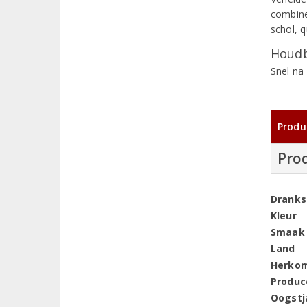
combine
schol, 
Houdb
Snel na
Produ
Pro
Dranks
Kleur
Smaak
Land
Herko
Produc
Oogstj