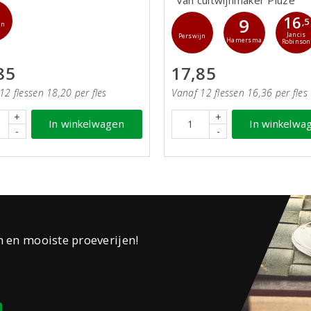
16
9
,5
jn
Jancis
Perswijn
Hamersma
Robinson
85
17,85
12 flessen 18,20 per fles
Vanaf 12 flessen 16,36 per fles
+
+
In winkelwagen
In winkelwa
-
-
n en mooiste proeverijen!