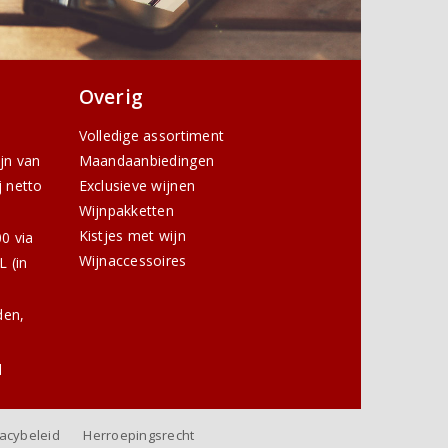
Overig
Volledige assortiment
ijn van
Maandaanbiedingen
j netto
Exclusieve wijnen
Wijnpakketten
Kistjes met wijn
0 via
Wijnaccessoires
 (in
den,
l
vacybeleid
Herroepingsrecht