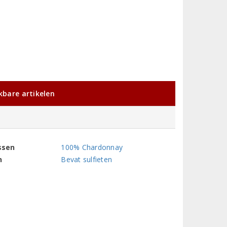
jkbare artikelen
ssen
100% Chardonnay
n
Bevat sulfieten