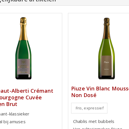
Piuze Vin Blanc Mous
eaut-Alberti Crémant
Non Dosé
ourgogne Cuvée
en Brut
Fris, expressief
ant-klassieker
Chablis met bubbels
al bij amuses
Van cultwijnmaker Piuze