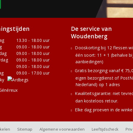
ingstijden
De service van
Woudenberg
ag
13.30 - 18.00 uur
g
09.00 - 18.00 uur
Dooskorting bij 12 flessen w
dag
09.00 - 18.00 uur
één soort: 11 + 1 (behalve bi
rdag
09.00 - 18.00 uur
aanbiedingen)
09.00 - 18.00 uur
Gratis bezorging vanaf € 75,0
ag
09.00 - 17.00 uur
eigen bezorgdienst of PostNL
Nederland) op 1 adres
Kwaliteitsgarantie: niet tevre
dan kosteloos retour.
Elke dag proeven in de winke
nkelen
Sitemap
Algemene voorwaarden
Leeftijdscheck
Pri