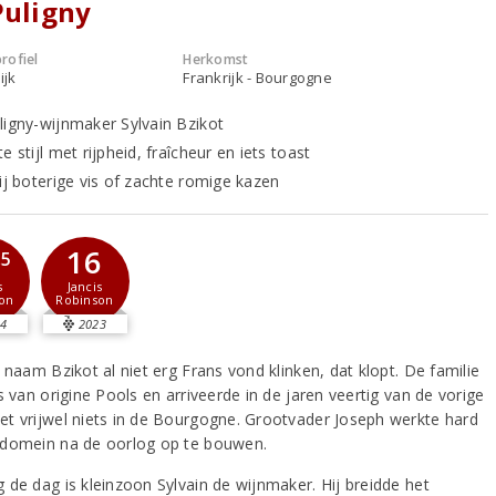
Puligny
rofiel
Herkomst
ijk
Frankrijk - Bourgogne
ligny-wijnmaker Sylvain Bzikot
e stijl met rijpheid, fraîcheur en iets toast
bij boterige vis of zachte romige kazen
16
,5
Jancis
s
Robinson
on
4
2023
 naam Bzikot al niet erg Frans vond klinken, dat klopt. De familie
s van origine Pools en arriveerde in de jaren veertig van de vorige
t vrijwel niets in de Bourgogne. Grootvader Joseph werkte hard
domein na de oorlog op te bouwen.
 de dag is kleinzoon Sylvain de wijnmaker. Hij breidde het