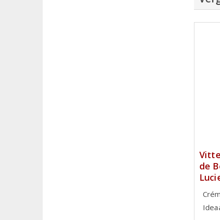
Vitt
de B
Luci
Crém
Idea