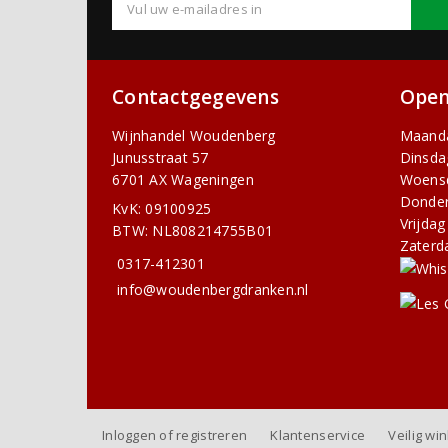
Contactgegevens
Open
Wijnhandel Woudenberg
Maand
Junusstraat 57
Dinsda
6701 AX Wageningen
Woens
Donde
KvK: 09100925
Vrijdag
BTW: NL808214755B01
Zaterd
0317-412301
info@woudenbergdranken.nl
Inloggen of registreren
Klantenservice
Veilig wi