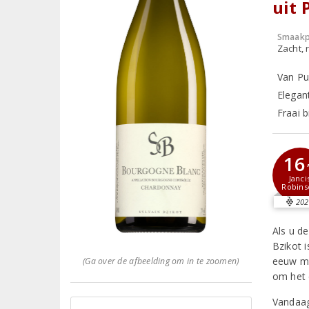
uit 
Smaakp
Zacht, r
Van Pu
Elegant
Fraai 
16
Janci
Robins
202
Als u de
Bzikot i
eeuw me
(Ga over de afbeelding om in te zoomen)
om het 
Vandaag