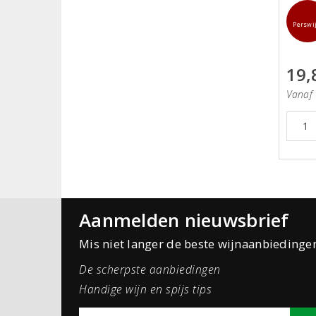
Perswi
19,
Vanaf 
Aanmelden nieuwsbrief
Mis niet langer de beste wijnaanbiedinge
De scherpste aanbiedingen
Handige wijn en spijs tips