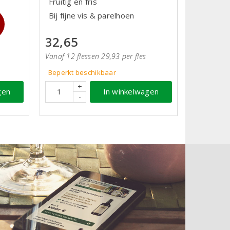
Fruitig en fris
Bij fijne vis & parelhoen
32,65
Vanaf 12 flessen 29,93 per fles
Beperkt beschikbaar
+
In winkelwagen
gen
-