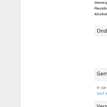
Omver
Flesin
Alcoho
Ond
Gem
Er zij
Geef a
Verg