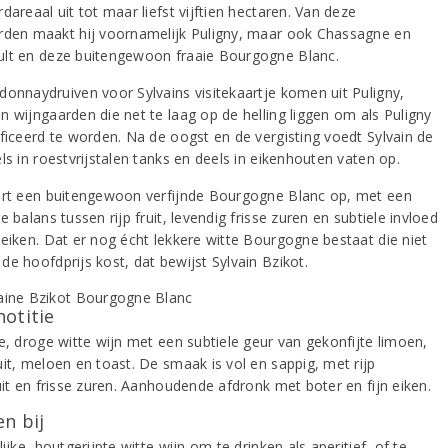
dareaal uit tot maar liefst vijftien hectaren. Van deze
rden maakt hij voornamelijk Puligny, maar ook Chassagne en
lt en deze buitengewoon fraaie Bourgogne Blanc.
donnaydruiven voor Sylvains visitekaartje komen uit Puligny,
n wijngaarden die net te laag op de helling liggen om als Puligny
ificeerd te worden. Na de oogst en de vergisting voedt Sylvain de
ls in roestvrijstalen tanks en deels in eikenhouten vaten op.
ert een buitengewoon verfijnde Bourgogne Blanc op, met een
e balans tussen rijp fruit, levendig frisse zuren en subtiele invloed
 eiken. Dat er nog écht lekkere witte Bourgogne bestaat die niet
de hoofdprijs kost, dat bewijst Sylvain Bzikot.
notitie
e, droge witte wijn met een subtiele geur van gekonfijte limoen,
uit, meloen en toast. De smaak is vol en sappig, met rijp
uit en frisse zuren. Aanhoudende afdronk met boter en fijn eiken.
n bij
lijke, houtgerijpte witte wijn om te drinken als aperitief, of te