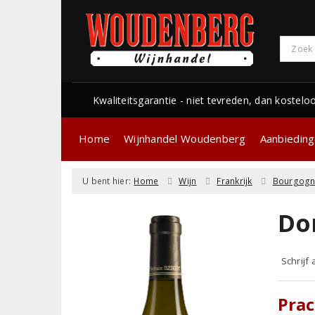
Kwaliteitsgarantie - niet tevreden, dan kostelo
Home
Wijnhandel Woudenberg
Aanbiedin
U bent hier:
Home
Wijn
Frankrijk
Bourgog
Do
Schrijf
Pra