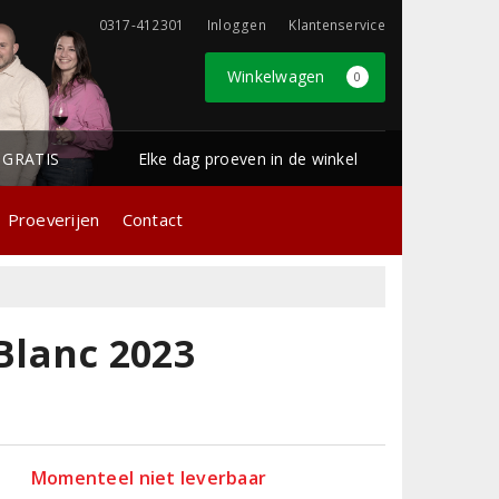
0317-412301
Inloggen
Klantenservice
Winkelwagen
0
1 GRATIS
Elke dag proeven in de winkel
Proeverijen
Contact
Blanc 2023
Momenteel niet leverbaar