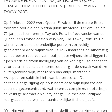
TAYLOR’S GEDENKT PLATINA JUBILEUM VAN QUEEN
ELIZABETH II MET EEN PLATINUM JUBILEE VERY VERY OLD
TAWNY PORT.
Op 6 februari 2022 werd Queen Elizabeth II de eerste Britse
monarch ooit die een platina jubileum vierde. Ter ere van dit
70-jarig jubileum brengt Taylor’s Port, hofleverancier van de
Queen, een limited edition Very Very Old Tawny Port uit. De
wijnen voor deze uitzonderlijke port zijn zorgvuldig
geselecteerd door wijnmaker David Guimaraens en afkomstig
van de beste reserves van houtgerijpte wijnen, die al liggen te
rijpen sinds de troonsbestijging van de koningin. De aandacht
voor detail in de kelders komt tot uiting in de smaak van deze
buitengewone wijn, met tonen van anijs, marsepein,
kweepeer en subtiele hints van butterscotch. De
decennialange rijping op hout heeft deze wijn bijna tot een
essentie geconcentreerd, wat intense, complexe, nootachtige
en kruidige aroma’s oplevert, aangevuld met een verfijnde
zuurgraad die de wijn een aantrekkelijke frisheid geeft.
“We zijn verheugd om zo’n uitzonderlijke herdenking te vieren