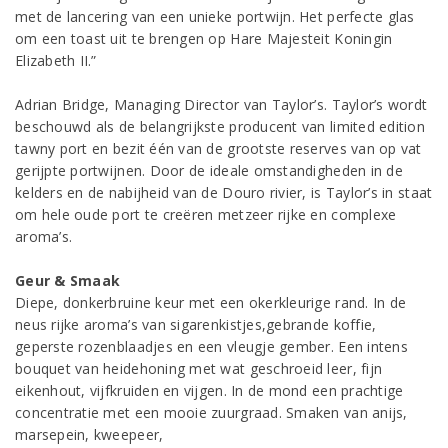
met de lancering van een unieke portwijn. Het perfecte glas
om een toast uit te brengen op Hare Majesteit Koningin
Elizabeth II.”
Adrian Bridge, Managing Director van Taylor’s. Taylor’s wordt
beschouwd als de belangrijkste producent van limited edition
tawny port en bezit één van de grootste reserves van op vat
gerijpte portwijnen. Door de ideale omstandigheden in de
kelders en de nabijheid van de Douro rivier, is Taylor’s in staat
om hele oude port te creëren metzeer rijke en complexe
aroma’s.
Geur & Smaak
Diepe, donkerbruine keur met een okerkleurige rand. In de
neus rijke aroma’s van sigarenkistjes,gebrande koffie,
geperste rozenblaadjes en een vleugje gember. Een intens
bouquet van heidehoning met wat geschroeid leer, fijn
eikenhout, vijfkruiden en vijgen. In de mond een prachtige
concentratie met een mooie zuurgraad. Smaken van anijs,
marsepein, kweepeer,