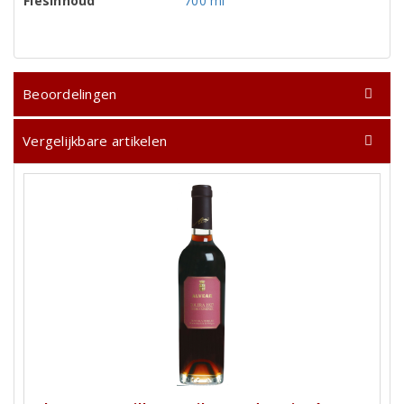
Flesinhoud
700 ml
Beoordelingen
Vergelijkbare artikelen