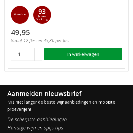
93
WineLife
James
Suckling
49,95
Vanaf 12 flessen 45,80 per fles
In winkelwagen
Aanmelden nieuwsbrief
Mis niet langer de beste wijnaanbiedingen en mooiste
proeverijen!
De scherpste aanbiedingen
Handige wijn en spijs tips