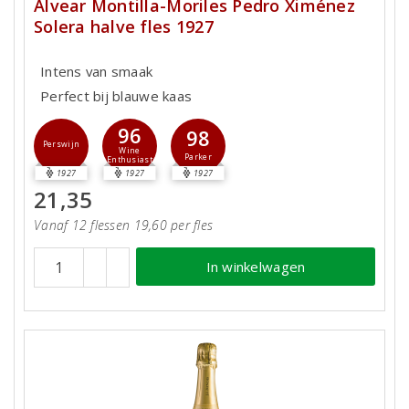
Alvear Montilla-Moriles Pedro Ximénez
Solera halve fles 1927
Intens van smaak
Perfect bij blauwe kaas
96
98
Perswijn
Wine
Parker
Enthusiast
1927
1927
1927
21,35
Vanaf 12 flessen 19,60 per fles
In winkelwagen