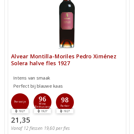
Alvear Montilla-Moriles Pedro Ximénez
Solera halve fles 1927
Intens van smaak
Perfect bij blauwe kaas
96
98
Perswijn
Wine
Parker
Enthusiast
1927
1927
1927
21,35
Vanaf 12 flessen 19,60 per fles