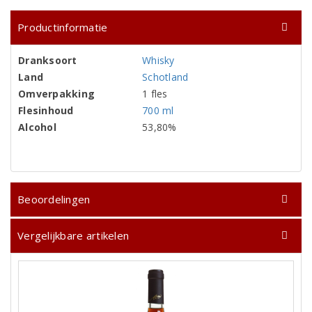
Productinformatie
Dranksoort
Whisky
Land
Schotland
Omverpakking
1 fles
Flesinhoud
700 ml
Alcohol
53,80%
Beoordelingen
Vergelijkbare artikelen