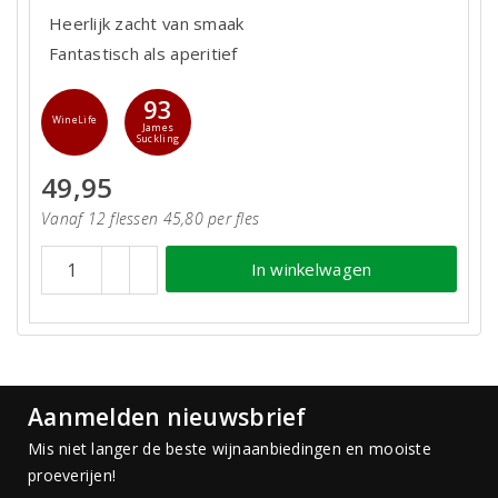
Heerlijk zacht van smaak
Fantastisch als aperitief
93
WineLife
James
Suckling
49,95
Vanaf 12 flessen 45,80 per fles
In winkelwagen
Aanmelden nieuwsbrief
Mis niet langer de beste wijnaanbiedingen en mooiste
proeverijen!