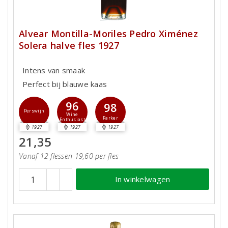
Alvear Montilla-Moriles Pedro Ximénez
Solera halve fles 1927
Intens van smaak
Perfect bij blauwe kaas
96
98
Perswijn
Wine
Parker
Enthusiast
1927
1927
1927
21,35
Vanaf 12 flessen 19,60 per fles
In winkelwagen