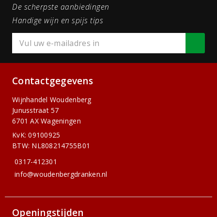
De scherpste aanbiedingen
Handige wijn en spijs tips
Contactgegevens
Wijnhandel Woudenberg
Junusstraat 57
6701 AX Wageningen
KvK: 09100925
BTW: NL808214755B01
0317-412301
info@woudenbergdranken.nl
Openingstijden