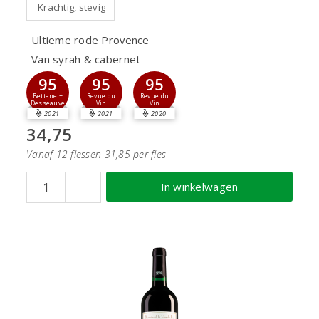
Krachtig, stevig
Ultieme rode Provence
Van syrah & cabernet
95
95
95
Bettane +
Revue du
Revue du
Desseauve
Vin
Vin
2021
2021
2020
34,75
Vanaf 12 flessen 31,85 per fles
In winkelwagen