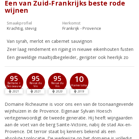
Een van Zuid-Frankrijks beste rode
wijnen
Smaakprofiel
Herkomst
Krachtig, stevig
Frankrijk - Provence
Van syrah, merlot en cabernet sauvignon
Zeer laag rendement en rijping in nieuwe eikenhouten fusten
Een geweldige maaltijdbegeleider, gerijpter ook heerlijk zo
10
95
95
95
Bettane +
Revue du
Revue du
Hamersma
Desseauve
Vin
Vin
2021
2021
2020
2019
Domaine Richeaume is voor ons een van de toonaangevende
wijnhuizen in de Provence. Eigenaar Sylvain Hoesch
vertegenwoordigt de tweede generatie. Hij heeft wijngaarden
aan de voet van de berg Sainte-Victoire, nabij de stad Aix-en-
Provence. Dit terroir staat bij kenners bekend als een
absolute toplocatie. De werkwijze op het domaine is volledig