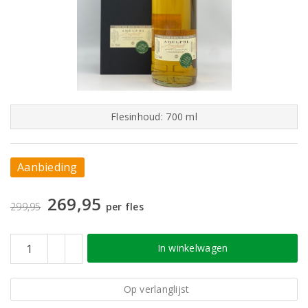
Flesinhoud: 700 ml
Aanbieding
269,95
299,95
per fles
In winkelwagen
Op verlanglijst