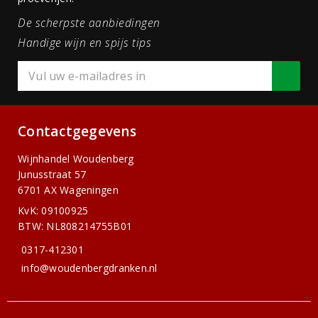
De scherpste aanbiedingen
Handige wijn en spijs tips
Contactgegevens
Wijnhandel Woudenberg
Junusstraat 57
6701 AX Wageningen
KvK: 09100925
BTW: NL808214755B01
0317-412301
info@woudenbergdranken.nl