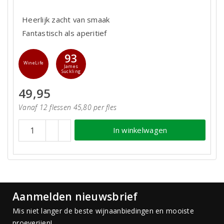
Heerlijk zacht van smaak
Fantastisch als aperitief
93
WineLife
James
Suckling
49,95
Vanaf 12 flessen 45,80 per fles
In winkelwagen
Aanmelden nieuwsbrief
Mis niet langer de beste wijnaanbiedingen en mooiste
proeverijen!