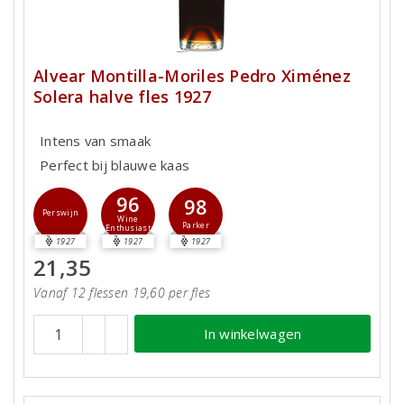
Alvear Montilla-Moriles Pedro Ximénez
Solera halve fles 1927
Intens van smaak
Perfect bij blauwe kaas
96
98
Perswijn
Wine
Parker
Enthusiast
1927
1927
1927
21,35
Vanaf 12 flessen 19,60 per fles
In winkelwagen