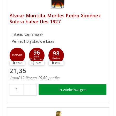
Alvear Montilla-Moriles Pedro Ximénez
Solera halve fles 1927
Intens van smaak
Perfect bij blauwe kaas
96
98
Perswijn
Wine
Parker
Enthusiast
1927
1927
1927
21,35
Vanaf 12 flessen 19,60 per fles
In winkelwagen