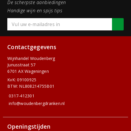
De scherpste aanbiedingen
Handige wijn en spijs tips
Contactgegevens
Wijnhandel Woudenberg
Junusstraat 57
6701 AX Wageningen
KvK: 09100925
BTW: NL808214755B01
0317-412301
info@woudenbergdranken.nl
Openingstijden