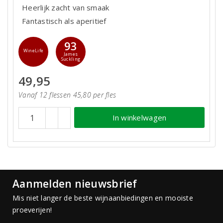
Heerlijk zacht van smaak
Fantastisch als aperitief
93
WineLife
James
Suckling
49,95
Vanaf 12 flessen 45,80 per fles
In winkelwagen
Aanmelden nieuwsbrief
Mis niet langer de beste wijnaanbiedingen en mooiste
proeverijen!