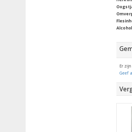
Oogstj
Omver
Flesin
Alcoho
Gem
Er zij
Geef a
Verg