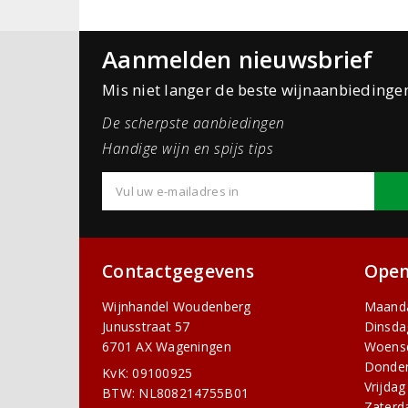
Aanmelden nieuwsbrief
Mis niet langer de beste wijnaanbiedinge
De scherpste aanbiedingen
Handige wijn en spijs tips
Contactgegevens
Open
Wijnhandel Woudenberg
Maand
Junusstraat 57
Dinsda
6701 AX Wageningen
Woens
Donde
KvK: 09100925
Vrijdag
BTW: NL808214755B01
Zaterd