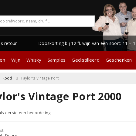
os retour
Dooskorting bij 12 fl. wijn van één soort: 11 + 
gen
Wijn
Whisky
Samples
Gedistilleerd
Geschenken
Rood
Taylor's Vintage Port
lor's Vintage Port 2000
 als eerste een beoordeling
st
l - Douro