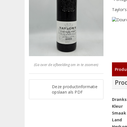
Taylor's
(Ga over de afbeelding om in te zoomen)
Produ
Pro
Deze productinformatie
opslaan als PDF
Dranks
Kleur
Smaak
Land
Herko