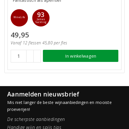
93
WineLife
James
Suckling
49,95
Vanaf 12 flessen 45,80 per fles
In winkelwagen
Aanmelden nieuwsbrief
Mis niet langer de beste wijnaanbiedingen en mooiste
proeverijen!
De scherpste aanbiedingen
Handige wijn en spijs tips