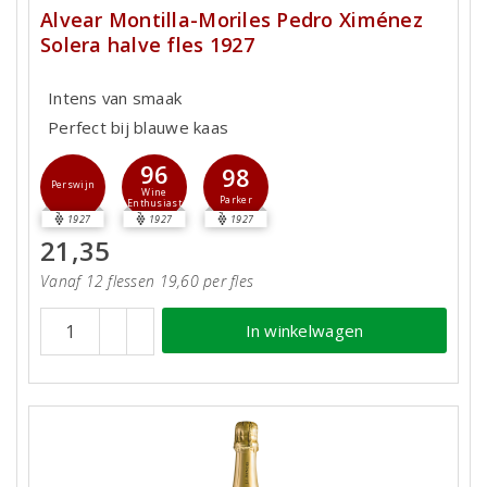
Alvear Montilla-Moriles Pedro Ximénez
Solera halve fles 1927
Intens van smaak
Perfect bij blauwe kaas
96
98
Perswijn
Wine
Parker
Enthusiast
1927
1927
1927
21,35
Vanaf 12 flessen 19,60 per fles
In winkelwagen