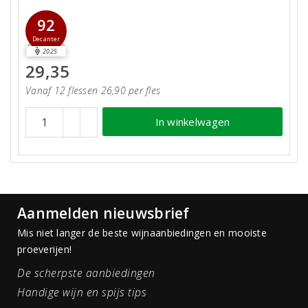
92
Decanter
2025
29,35
Vanaf 12 flessen 26,90 per fles
In winkelwagen
Aanmelden nieuwsbrief
Mis niet langer de beste wijnaanbiedingen en mooiste
proeverijen!
De scherpste aanbiedingen
Handige wijn en spijs tips