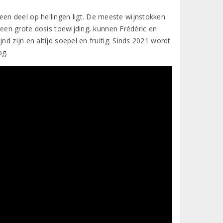
n deel op hellingen ligt. De meeste wijnstokken
n een grote dosis toewijding, kunnen Frédéric en
d zijn en altijd soepel en fruitig. Sinds 2021 wordt
og.