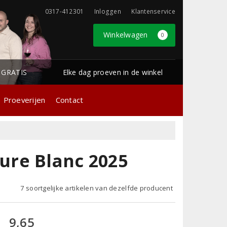
0317-412301
Inloggen
Klantenservice
Winkelwagen
0
1 GRATIS
Elke dag proeven in de winkel
Proeverijen
Contact
ure Blanc 2025
7 soortgelijke artikelen van dezelfde producent
9,65