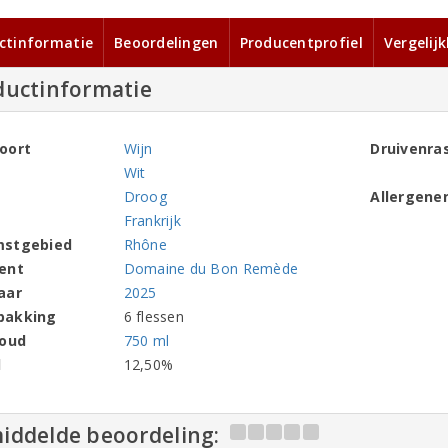
ctinformatie
Beoordelingen
Producentprofiel
Vergelij
ductinformatie
oort
Wijn
Druivenra
Wit
Droog
Allergene
Frankrijk
mstgebied
Rhône
ent
Domaine du Bon Remède
aar
2025
pakking
6 flessen
houd
750 ml
l
12,50%
iddelde beoordeling: