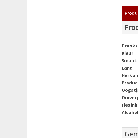
Produ
Pro
Dranks
Kleur
Smaak
Land
Herko
Produc
Oogstj
Omver
Flesin
Alcoho
Gem