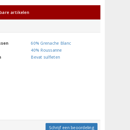
kbare artikelen
ssen
60% Grenache Blanc
40% Roussanne
n
Bevat sulfieten
Schrijf een beoordeling