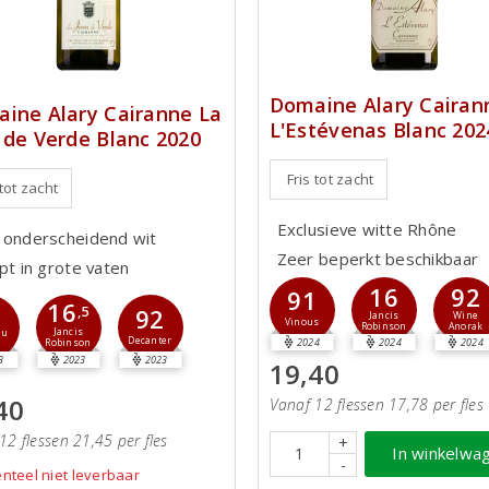
Domaine Alary Cairan
ine Alary Cairanne La
L'Estévenas Blanc 202
 de Verde Blanc 2020
Fris tot zacht
 tot zacht
Exclusieve witte Rhône
 onderscheidend wit
Zeer beperkt beschikbaar
pt in grote vaten
16
92
91
16
0
,5
92
Jancis
Wine
Vinous
Robinson
Anorak
Jancis
du
Decanter
2024
2024
2024
Robinson
3
2023
2023
19,40
40
Vanaf 12 flessen 17,78 per fles
12 flessen 21,45 per fles
+
In winkelwa
-
teel niet leverbaar