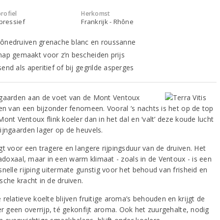
rofiel
Herkomst
xpressief
Frankrijk - Rhône
ônedruiven grenache blanc en roussanne
nap gemaakt voor z’n bescheiden prijs
end als aperitief of bij gegrilde asperges
gaarden aan de voet van de Mont Ventoux
ren van een bijzonder fenomeen. Vooral ’s nachts is het op de top
ont Ventoux flink koeler dan in het dal en ‘valt’ deze koude lucht
ijngaarden lager op de heuvels.
gt voor een tragere en langere rijpingsduur van de druiven. Het
radoxaal, maar in een warm klimaat - zoals in de Ventoux - is een
snelle rijping uitermate gunstig voor het behoud van frisheid en
sche kracht in de druiven.
relatieve koelte blijven fruitige aroma’s behouden en krijgt de
er geen overrijp, té gekonfijt aroma. Ook het zuurgehalte, nodig