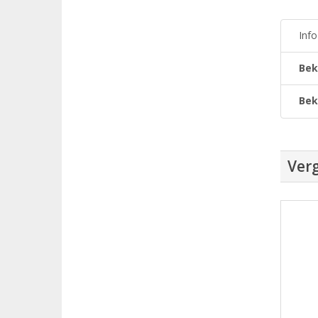
Inf
Bek
Bek
Verg