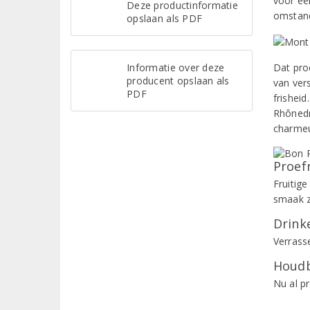
voor ee
Deze productinformatie
omstand
opslaan als PDF
Informatie over deze
Dat pro
producent opslaan als
van ver
PDF
frishei
Rhônedr
charmeur
Proef
Fruitig
smaak z
Drinke
Verrasse
Houdb
Nu al p