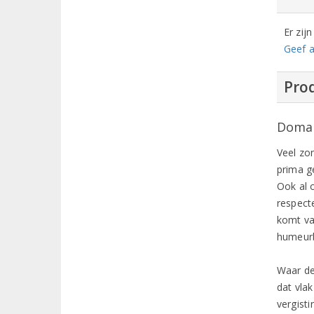
Er zij
Geef a
Prod
Domai
Veel zo
prima g
Ook al 
respect
komt va
humeurb
Waar de 
dat vlak
vergisti