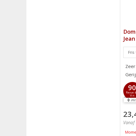
Doma
Jean
Fris
Zeer
Gerij
9
Revue 
Vin
202
23,
Vanaf 
Momen