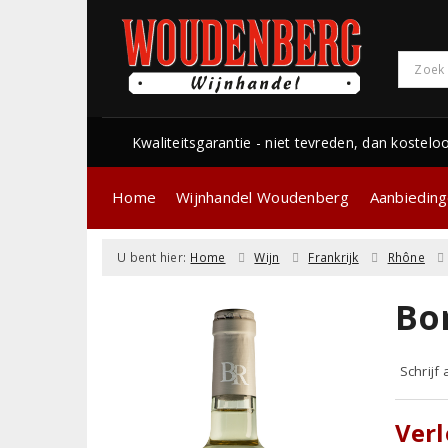
Kwaliteitsgarantie - niet tevreden, dan kostelo
Home
Wijnhandel Woudenberg
Aanbiedin
U bent hier:
Home
Wijn
Frankrijk
Rhône
Bo
Schrijf
Verl