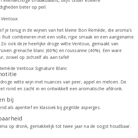
n evenwichtige smaakbalans, blijft onder koelere
igheden beter op peil.
ef je terug in de wijnen van het kleine Bon Remède, die aroma’s
s fruit combineren met een volle, rijpe smaak en een aangename
d. Zo ook deze heerlijke droge witte Ventoux, gemaakt van
uiven grenache blanc (60%) en roussanne (40%). Een ware
, zowel op zichzelf als aan tafel!
notitie
e droge witte wijn met nuances van peer, appel en meloen. De
et rond en zacht in en ontwikkelt een aromatische afdronk.
n bij
nd als aperitief en klassiek bij gegrilde asperges.
aarheid
rima op dronk, gemakkelijk tot twee jaar na de oogst houdbaar.