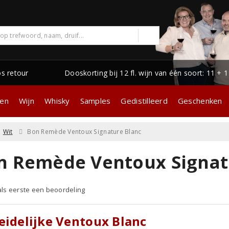
os retour
Dooskorting bij 12 fl. wijn van één soort: 11 + 
gen
Wijn
Whisky
Samples
Gedistilleerd
Geschenken
Wit
Bon Remède Ventoux Signature Blanc
n Remède Ventoux Signat
 als eerste een beoordeling
eidelijke Ventoux Blanc