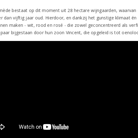
ède bestaat op dit moment uit 28 hectare wijngaarden, waarvan ee
r dan vijftig jaar oud. Hierdoor, en dankzij het gunstige klimaat é
nen maken - wit, rood en rosé - die zowel geconcentreerd als verfijn
tpaar bijgestaan door hun zoon Vincent, die opgeleid is tot oenolo