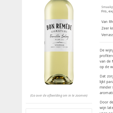
Smaakp
Fris, e
Van Rh
Zeer k
Verrass
De wijn
profite
van de M
op de w
Dat zor
lijkt pa
minder 
aromati
(Ga over de afbeelding om in te zoomen)
Door de 
wijn lat