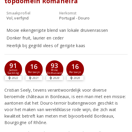
topdomein Romaneira
Smaakprofiel
Herkomst
Vol, verfijnd
Portugal - Douro
Mooie eikengerijpte blend van lokale druivenrassen
Donker fruit, laurier en ceder
Heerlijk bij gegrild vlees of gerijpte kaas
91
93
16
16
James
Wine
Perswijn
Perswijn
Suckling
Enthusiast
2022
2021
2020
2020
Cristian Seely, tevens verantwoordelijk voor diverse
beroemde châteaux in Bordeaux, is een man met een missie:
aantonen dat het Douro-terroir buitengewoon geschikt is
voor het maken van wereldklasse rode wijn, die zich wat
kwaliteit betreft kan meten met bijvoorbeeld Bordeaux,
Bourgogne of Rhône.