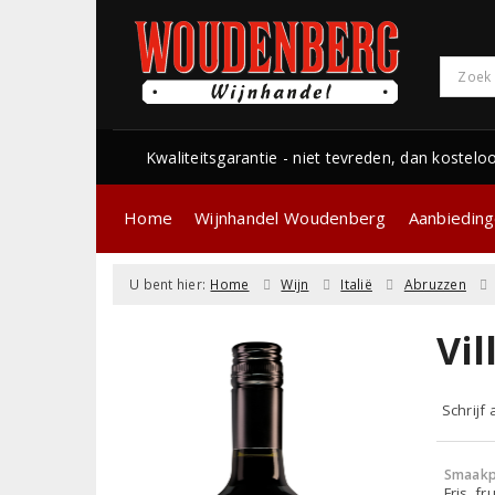
Kwaliteitsgarantie - niet tevreden, dan kostelo
Home
Wijnhandel Woudenberg
Aanbiedin
U bent hier:
Home
Wijn
Italië
Abruzzen
Vil
Schrijf
Smaakp
Fris, fru