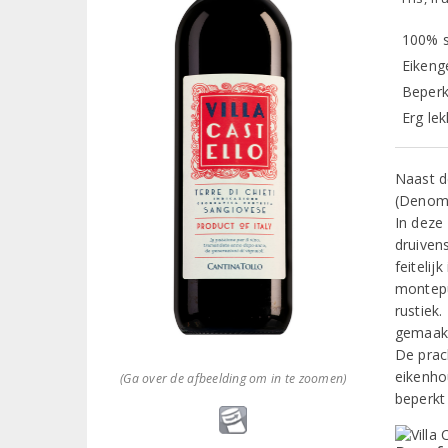
100% 
Eikenge
Beperk
Erg lek
Naast d
(Denomin
In deze
druivens
feiteli
montepu
rustiek.
gemaakt
De prac
eikenhou
(Ga over de afbeelding om in te zoomen)
beperkt