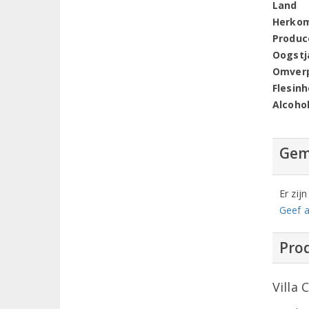
Land
Herko
Produc
Oogstj
Omver
Flesin
Alcoho
Gem
Er zij
Geef a
Prod
Villa 