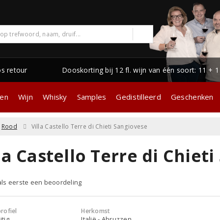
os retour
Dooskorting bij 12 fl. wijn van één soort: 11 + 
gen
Wijn
Whisky
Samples
Gedistilleerd
Geschenken
Rood
Villa Castello Terre di Chieti Sangiovese
la Castello Terre di Chiet
 als eerste een beoordeling
rofiel
Herkomst
itig
Italië - Abruzzen