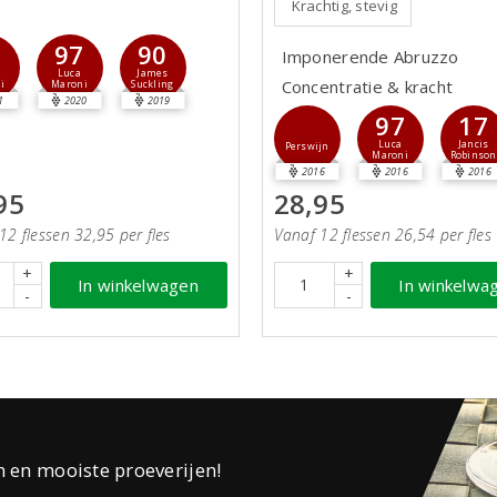
Krachtig, stevig
8
97
90
Imponerende Abruzzo
Luca
James
Concentratie & kracht
i
Maroni
Suckling
1
2020
2019
97
17
Luca
Jancis
Perswijn
Maroni
Robinson
2016
2016
2016
95
28,95
12 flessen 32,95 per fles
Vanaf 12 flessen 26,54 per fles
+
+
In winkelwagen
In winkelwa
-
-
n en mooiste proeverijen!