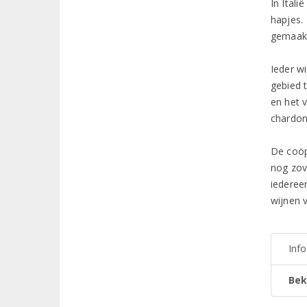
In Itali
hapjes.
gemaakt
Ieder wi
gebied 
en het v
chardon
De coöp
nog zov
iedereen
wijnen 
Inf
Bek