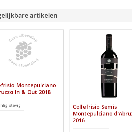
elijkbare artikelen
efrisio Montepulciano
ruzzo In & Out 2018
htig, stevig
Collefrisio Semis
Montepulciano d'Abru
2016