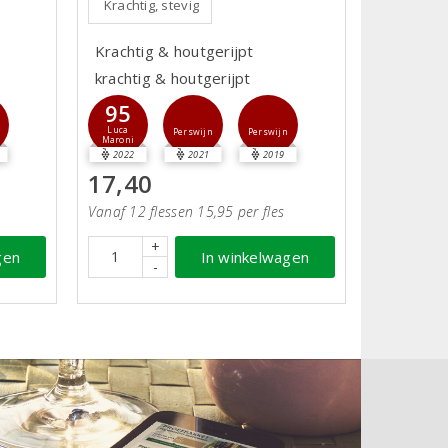
Krachtig, stevig
Krachtig & houtgerijpt
krachtig & houtgerijpt
95
Luca
Perswijn
Perswijn
Maroni
2022
2021
2019
17,40
Vanaf 12 flessen 15,95 per fles
+
gen
In winkelwagen
-