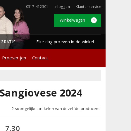
0317-412301
Inloggen
Klantenservice
Winkelwagen
0
1 GRATIS
Elke dag proeven in de winkel
Proeverijen
Contact
i Sangiovese 2024
2 soortgelijke artikelen van dezelfde producent
7,30