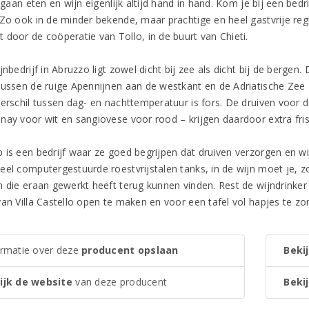
ë gaan eten en wijn eigenlijk altijd hand in hand. Kom je bij een bedr
 Zo ook in de minder bekende, maar prachtige en heel gastvrije reg
 door de coöperatie van Tollo, in de buurt van Chieti.
jnbedrijf in Abruzzo ligt zowel dicht bij zee als dicht bij de bergen.
tussen de ruige Apennijnen aan de westkant en de Adriatische Zee 
erschil tussen dag- en nachttemperatuur is fors. De druiven voor de
nay voor wit en sangiovese voor rood – krijgen daardoor extra fri
 is een bedrijf waar ze goed begrijpen dat druiven verzorgen en w
eel computergestuurde roestvrijstalen tanks, in de wijn moet je, zo
 die eraan gewerkt heeft terug kunnen vinden. Rest de wijndrinker s
van Villa Castello open te maken en voor een tafel vol hapjes te zo
ormatie over deze
producent opslaan
Bekij
ijk de website
van deze producent
Bekij