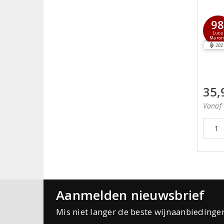
9
Luca
Maron
202
35,
Vanaf 
Aanmelden nieuwsbrief
Mis niet langer de beste wijnaanbiedinge