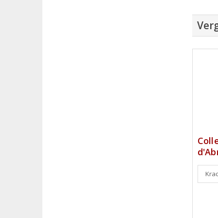
Verg
Coll
d'Ab
Krac