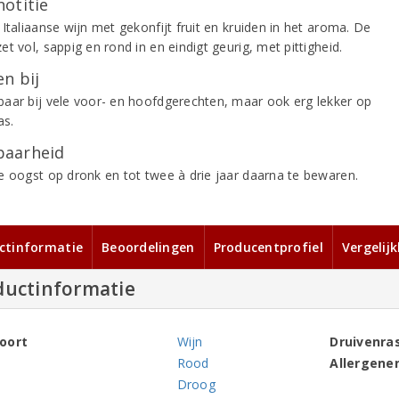
notitie
Italiaanse wijn met gekonfijt fruit en kruiden in het aroma. De
t vol, sappig en rond in en eindigt geurig, met pittigheid.
n bij
aar bij vele voor- en hoofdgerechten, maar ook erg lekker op
as.
aarheid
e oogst op dronk en tot twee à drie jaar daarna te bewaren.
ctinformatie
Beoordelingen
Producentprofiel
Vergelij
ductinformatie
oort
Wijn
Druivenra
Rood
Allergene
Droog