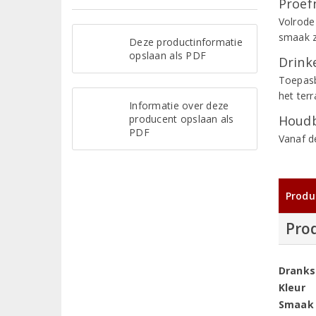
Proef
Volrode 
smaak ze
Deze productinformatie
opslaan als PDF
Drinke
Toepasb
het terr
Informatie over deze
producent opslaan als
Houdb
PDF
Vanaf d
Produ
Pro
Dranks
Kleur
Smaak