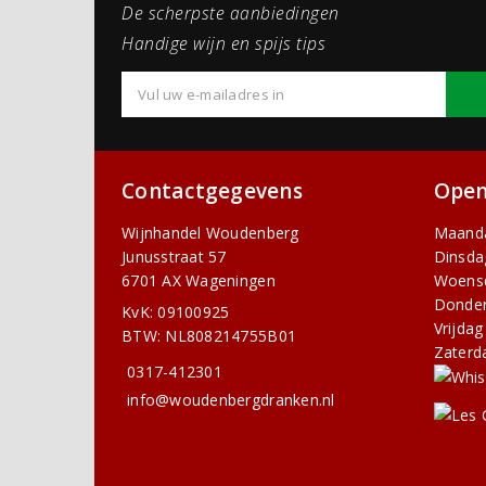
De scherpste aanbiedingen
Handige wijn en spijs tips
Contactgegevens
Open
Wijnhandel Woudenberg
Maand
Junusstraat 57
Dinsda
6701 AX Wageningen
Woens
Donde
KvK: 09100925
Vrijdag
BTW: NL808214755B01
Zaterd
0317-412301
info@woudenbergdranken.nl