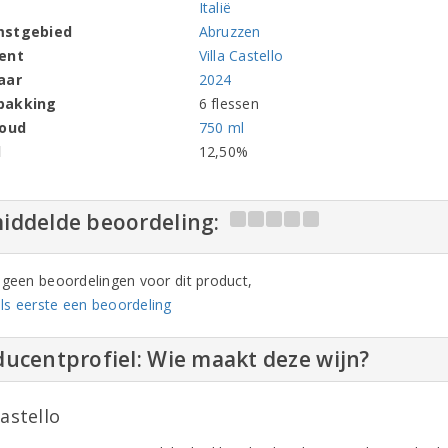
Italië
mstgebied
Abruzzen
ent
Villa Castello
aar
2024
pakking
6 flessen
houd
750 ml
l
12,50%
iddelde beoordeling:
n geen beoordelingen voor dit product,
ls eerste een beoordeling
ucentprofiel: Wie maakt deze wijn?
Castello