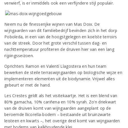
verwierf, is er inmiddels ook een verfijndere stijl populair.
Neem nu de finesserijke wijnen van Mas Doix. De
wijngaarden van dit familiebedrijf bevinden zich in het dorp
Poboleda, in een van de hoogstgelegen en koelste terroirs
van de streek. Door het grote verschil tussen dag- en
nachttemperatuur profiteren de druiven hier van een lang
rijpingsseizoen.
Oprichters Ramon en Valentí Llagostera en hun team
bewerken de steile terraswijngaarden op biologische wijze en
implementeren elementen uit de biodynamie. Vrijwel alles
gebeurt er met de hand.
Les Crestes geldt als het visitekaartje. Het is een blend van
80% garnacha, 10% cariñena en 10% syrah. Zo’n driekwart
van de druiven komt van wijngaarden aangeplant op de
beroemde llicorella-bodem – bestaande uit bruinzwarte
leisteen en kwarts –, het overige deel komt van wijngaarden
met bodems van kalkhoudende klei.