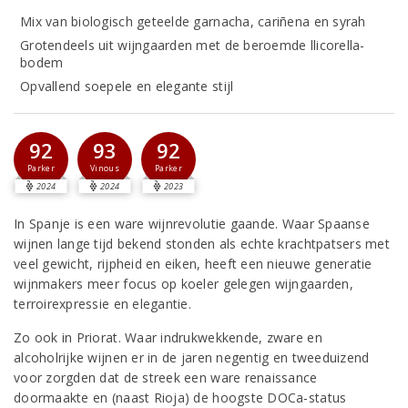
Mix van biologisch geteelde garnacha, cariñena en syrah
Grotendeels uit wijngaarden met de beroemde llicorella-
bodem
Opvallend soepele en elegante stijl
92
93
92
Parker
Vinous
Parker
2024
2024
2023
In Spanje is een ware wijnrevolutie gaande. Waar Spaanse
wijnen lange tijd bekend stonden als echte krachtpatsers met
veel gewicht, rijpheid en eiken, heeft een nieuwe generatie
wijnmakers meer focus op koeler gelegen wijngaarden,
terroirexpressie en elegantie.
Zo ook in Priorat. Waar indrukwekkende, zware en
alcoholrijke wijnen er in de jaren negentig en tweeduizend
voor zorgden dat de streek een ware renaissance
doormaakte en (naast Rioja) de hoogste DOCa-status